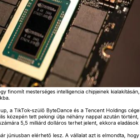
 finomít mesterséges intelligencia chipjeinek kialakításán,
kba.
roup, a TikTok-szülő ByteDance és a Tencent Holdings cég
lis közepén tett pekingi útja néhány nappal azután történ
zámára 5,5 milliárd dolláros terhet jelent, ekkora eladások 
már júniusban elérhető lesz. A vállalat azt is elmondta, ho