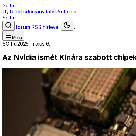
Sg.hu
IT/Tech
Tudomány
Játék
Autó
Film
Sg.hu
·
fórum
·
RSS
·
hírlevél
·
·
...
Menü
SG.hu
·
2025. május 6.
Az Nvidia ismét Kínára szabott chipe