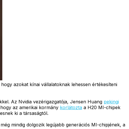
 hogy azokat kínai vállalatoknak lehessen értékesíteni
ekkel. Az Nvidia vezérigazgatója, Jensen Huang
pekingi
t, hogy az amerikai kormány
korlátozta
a H20 MI-chipek
esnek ki a társaságtól.
gy még mindig dolgozik legújabb generációs MI-chipjének, a