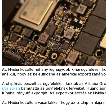
Az Nvidia közölte néhány legnagyobb kínai ügyfelével, hogy
anélkül, hogy az beleütközne az amerikai exportszabályo
A chipóriás beszélt az ügyfelekkel, köztük az Alibaba G
útja során
bemutatta az ügyfeleknek terveiket. Huang ápri
Kínába irányuló exportját. Az exportkorlátozás az Nvidia s
Az Nvidia közölte a vásárlókkal, hogy az új chip mintája 