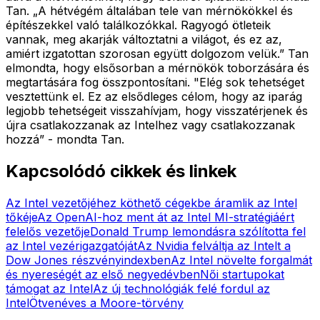
Tan. „A hétvégém általában tele van mérnökökkel és
építészekkel való találkozókkal. Ragyogó ötleteik
vannak, meg akarják változtatni a világot, és ez az,
amiért izgatottan szorosan együtt dolgozom velük.” Tan
elmondta, hogy elsősorban a mérnökök toborzására és
megtartására fog összpontosítani. "Elég sok tehetséget
vesztettünk el. Ez az elsődleges célom, hogy az iparág
legjobb tehetségeit visszahívjam, hogy visszatérjenek és
újra csatlakozzanak az Intelhez vagy csatlakozzanak
hozzá” - mondta Tan.
Kapcsolódó cikkek és linkek
Az Intel vezetőjéhez köthető cégekbe áramlik az Intel
tőkéje
Az OpenAI-hoz ment át az Intel MI-stratégiáért
felelős vezetője
Donald Trump lemondásra szólította fel
az Intel vezérigazgatóját
Az Nvidia felváltja az Intelt a
Dow Jones részvényindexben
Az Intel növelte forgalmát
és nyereségét az első negyedévben
Női startupokat
támogat az Intel
Az új technológiák felé fordul az
Intel
Ötvenéves a Moore-törvény