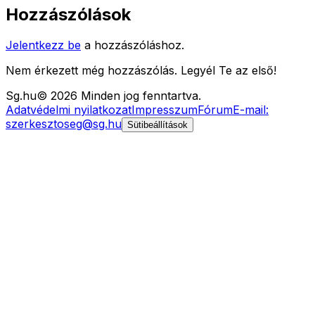
Hozzászólások
Jelentkezz be
a hozzászóláshoz.
Nem érkezett még hozzászólás. Legyél Te az első!
Sg
.hu
©
2026
Minden jog fenntartva.
Adatvédelmi nyilatkozat
Impresszum
Fórum
E-mail:
szerkesztoseg@sg.hu
Sütibeállítások