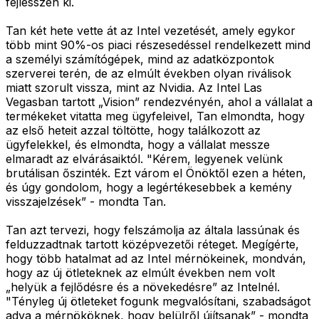
fejlesszen ki.
Tan két hete vette át az Intel vezetését, amely egykor
több mint 90%-os piaci részesedéssel rendelkezett mind
a személyi számítógépek, mind az adatközpontok
szerverei terén, de az elmúlt években olyan riválisok
miatt szorult vissza, mint az Nvidia. Az Intel Las
Vegasban tartott „Vision” rendezvényén, ahol a vállalat a
termékeket vitatta meg ügyfeleivel, Tan elmondta, hogy
az első heteit azzal töltötte, hogy találkozott az
ügyfelekkel, és elmondta, hogy a vállalat messze
elmaradt az elvárásaiktól. "Kérem, legyenek velünk
brutálisan őszinték. Ezt várom el Önöktől ezen a héten,
és úgy gondolom, hogy a legértékesebbek a kemény
visszajelzések” - mondta Tan.
Tan azt tervezi, hogy felszámolja az általa lassúnak és
felduzzadtnak tartott középvezetői réteget. Megígérte,
hogy több hatalmat ad az Intel mérnökeinek, mondván,
hogy az új ötleteknek az elmúlt években nem volt
„helyük a fejlődésre és a növekedésre” az Intelnél.
"Tényleg új ötleteket fogunk megvalósítani, szabadságot
adva a mérnököknek, hogy belülről újítsanak” - mondta