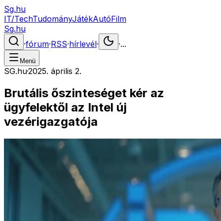
Sg.hu
IT/Tech
Tudomány
Játék
Autó
Film
Sg.hu
·
fórum
·
RSS
·
hírlevél
·
·
...
Menü
SG.hu
·
2025. április 2.
Brutális őszinteséget kér az
ügyfelektől az Intel új
vezérigazgatója