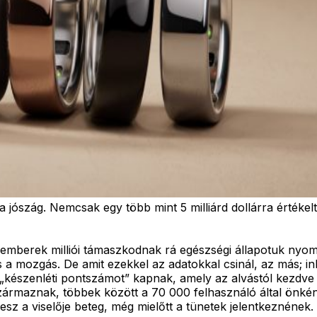
a jószág. Nemcsak egy több mint 5 milliárd dollárra értéke
és emberek milliói támaszkodnak rá egészségi állapotuk n
 a mozgás. De amit ezekkel az adatokkal csinál, az más; in
y „készenléti pontszámot” kapnak, amely az alvástól kezdve 
ármaznak, többek között a 70 000 felhasználó által önkén
sz a viselője beteg, még mielőtt a tünetek jelentkeznének.