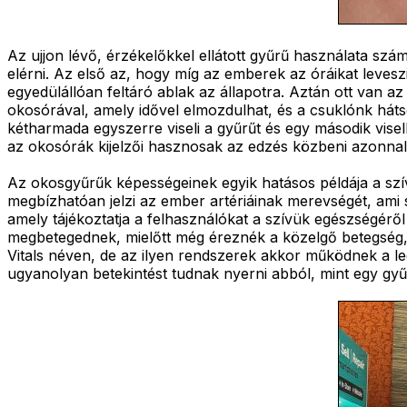
Az ujjon lévő, érzékelőkkel ellátott gyűrű használata s
elérni. Az első az, hogy míg az emberek az óráikat levesz
egyedülállóan feltáró ablak az állapotra. Aztán ott van az
okosórával, amely idővel elmozdulhat, és a csuklónk háts
kétharmada egyszerre viseli a gyűrűt és egy második vise
az okosórák kijelzői hasznosak az edzés közbeni azonnali 
Az okosgyűrűk képességeinek egyik hatásos példája a sz
megbízhatóan jelzi az ember artériáinak merevségét, ami 
amely tájékoztatja a felhasználókat a szívük egészségérő
megbetegednek, mielőtt még éreznék a közelgő betegség,
Vitals néven, de az ilyen rendszerek akkor működnek a l
ugyanolyan betekintést tudnak nyerni abból, mint egy gyű