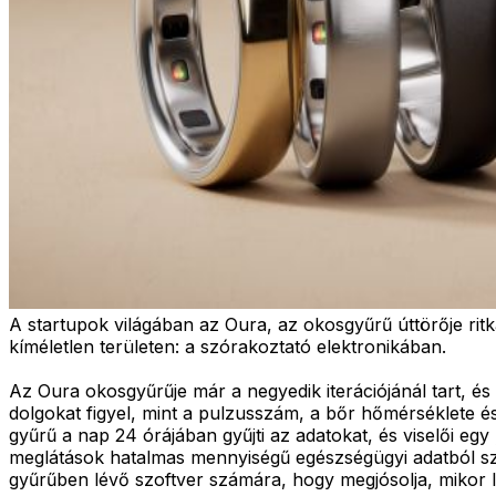
A startupok világában az Oura, az okosgyűrű úttörője ritk
kíméletlen területen: a szórakoztató elektronikában.
Az Oura okosgyűrűje már a negyedik iterációjánál tart, 
dolgokat figyel, mint a pulzusszám, a bőr hőmérséklete és
gyűrű a nap 24 órájában gyűjti az adatokat, és viselői eg
meglátások hatalmas mennyiségű egészségügyi adatból sz
gyűrűben lévő szoftver számára, hogy megjósolja, mikor le