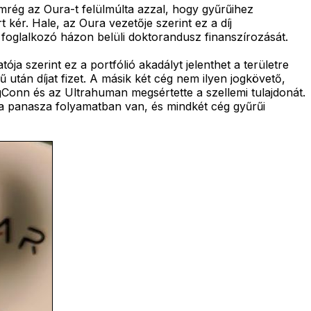
emrég az Oura-t felülmúlta azzal, hogy gyűrűihez
t kér. Hale, az Oura vezetője szerint ez a díj
 foglalkozó házon belüli doktorandusz finanszírozását.
ja szerint ez a portfólió akadályt jelenthet a területre
 után díjat fizet. A másik két cég nem ilyen jogkövető,
Conn és az Ultrahuman megsértette a szellemi tulajdonát.
ra panasza folyamatban van, és mindkét cég gyűrűi