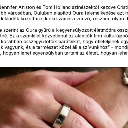
Jennifer Aniston és Tom Holland színészektől kezdve Crist
obb városában, Ouluban alapított Oura felemelkedése azt 
 érdeklődők között mindenki számára vonzó, részben olyan
je szerint az Oura gyűrű a kiegyensúlyozott életmódra össz
né. Ez a szemlélet közvetlenül az alapítók finn kultúrájábó
 korábban összegyűjtötték barátaikat, hogy ötleteljenek eg
ek vagyunk, és a természet közel áll a szívünkhöz” - mond
 hogyan lehet egyensúlyban tartani az életet, hogyan lehe