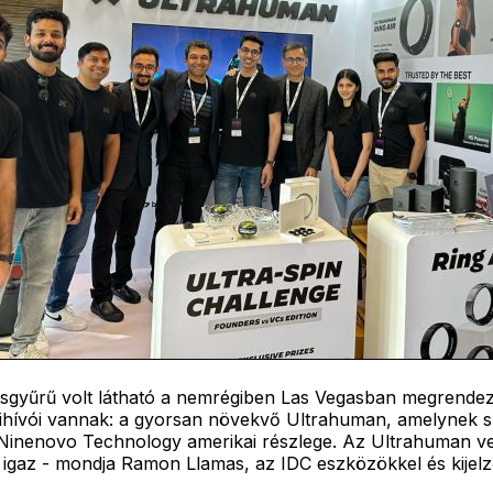
 okosgyűrű volt látható a nemrégiben Las Vegasban megrend
kihívói vannak: a gyorsan növekvő Ultrahuman, amelynek sz
ű Ninenovo Technology amerikai részlege. Az Ultrahuman v
 igaz - mondja Ramon Llamas, az IDC eszközökkel és kijelző