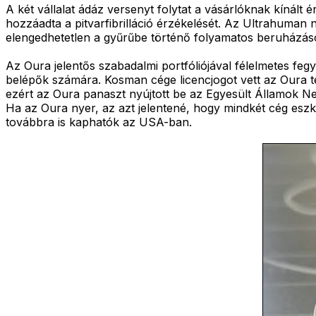
A két vállalat ádáz versenyt folytat a vásárlóknak kínált
hozzáadta a pitvarfibrilláció érzékelését. Az Ultrahuman ne
elengedhetetlen a gyűrűbe történő folyamatos beruházások
Az Oura jelentős szabadalmi portfóliójával félelmetes fegy
belépők számára. Kosman cége licencjogot vett az Oura tel
ezért az Oura panaszt nyújtott be az Egyesült Államok N
Ha az Oura nyer, az azt jelentené, hogy mindkét cég esz
továbbra is kaphatók az USA-ban.