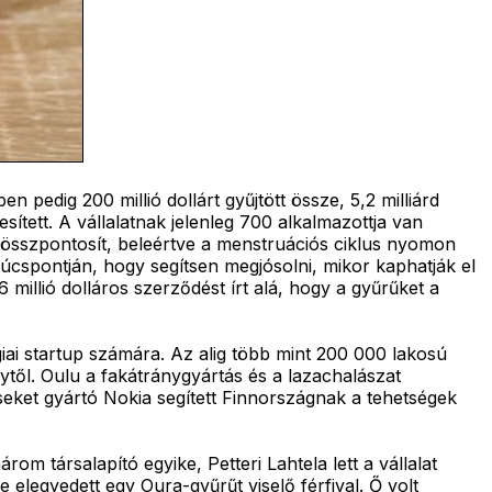
 pedig 200 millió dollárt gyűjtött össze, 5,2 milliárd
sített. A vállalatnak jelenleg 700 alkalmazottja van
 összpontosít, beleértve a menstruációs ciklus nyomon
úcspontján, hogy segítsen megjósolni, mikor kaphatják el
illió dolláros szerződést írt alá, hogy a gyűrűket a
iai startup számára. Az alig több mint 200 000 lakosú
gytől. Oulu a fakátránygyártás és a lazachalászat
eket gyártó Nokia segített Finnországnak a tehetségek
m társalapító egyike, Petteri Lahtela lett a vállalat
elegyedett egy Oura-gyűrűt viselő férfival. Ő volt