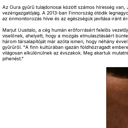
Az Oura gyűrű tulajdonosai között számos híresség van, 
vezérigazgatójáig. A 2013-ban Finnország ötödik legnagy
az önmonitorozás hívei és az egészségük javítása iránt
Marjut Uusitalo, a cég humán erőforrásért felelős vezető
viselőnek, ahelyett, hogy a mozgás elmulasztásáért büntet
három társalapítóját már azóta ismeri, hogy néhány évvel
gyűrűről. "A finn kultúrában igazán földhözragadt ember
világosan elkülönülnek az évszakok. Meg akartuk mutatni,
pihenést.”