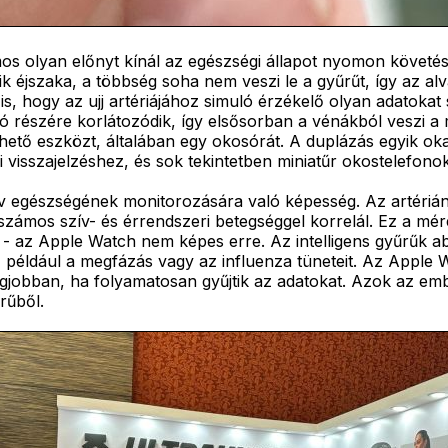
zámos olyan előnyt kínál az egészségi állapot nyomon köve
ik éjszaka, a többség soha nem veszi le a gyűrűt, így az a
 is, hogy az ujj artériájához simuló érzékelő olyan adatoka
ó részére korlátozódik, így elsősorban a vénákból veszi a
lhető eszközt, általában egy okosórát. A duplázás egyik ok
visszajelzéshez, és sok tekintetben miniatűr okostelefonok
ív egészségének monitorozására való képesség. Az artéri
számos szív- és érrendszeri betegséggel korrelál. Ez a mér
l - az Apple Watch nem képes erre. Az intelligens gyűrűk a
 például a megfázás vagy az influenza tüneteit. Az Apple
egjobban, ha folyamatosan gyűjtik az adatokat. Azok az em
rűből.