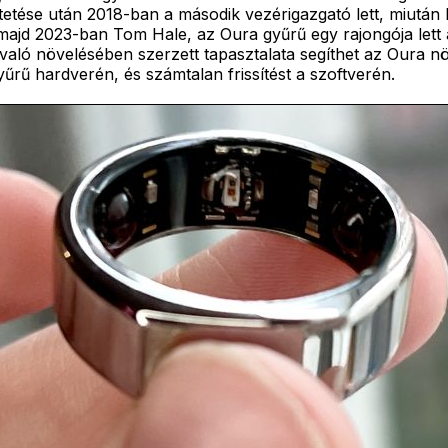
tetése után 2018-ban a második vezérigazgató lett, miután P
, majd 2023-ban Tom Hale, az Oura gyűrű egy rajongója lett
g való növelésében szerzett tapasztalata segíthet az Oura 
yűrű hardverén, és számtalan frissítést a szoftverén.