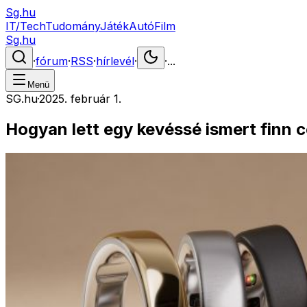
Sg.hu
IT/Tech
Tudomány
Játék
Autó
Film
Sg.hu
·
fórum
·
RSS
·
hírlevél
·
·
...
Menü
SG.hu
·
2025. február 1.
Hogyan lett egy kevéssé ismert finn 