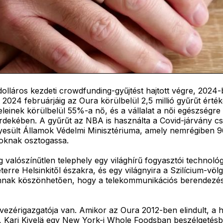
lláros kezdeti crowdfunding-gyűjtést hajtott végre, 2024-ben
2024 februárjáig az Oura körülbelül 2,5 millió gyűrűt értéke
einek körülbelül 55%-a nő, és a vállalat a női egészségre
érdekében. A gyűrűt az NBA is használta a Covid-járvány cs
esült Államok Védelmi Minisztériuma, amely nemrégiben 96 m
goknak osztogassa.
valószínűtlen telephely egy világhírű fogyasztói technológ
erre Helsinkitől északra, és egy világnyira a Szilícium-völ
annak köszönhetően, hogy a telekommunikációs berendezés
ezérigazgatója van. Amikor az Oura 2012-ben elindult, a háro
, Kari Kivelä egy New York-i Whole Foodsban beszélgetésbe 