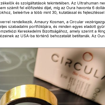
 érzékelők és szolgáltatások tekintetében. Az Ultrahuman n
m számít fel előfizetési díjat, míg az Oura havonta 6 dollár
hoz, beleértve a több mint 30, kutatással és fejlesztéssel
verrel rendelkezik. Amaury Kosman, a Circular vezérigazgató
jes szabadalmi portfóliójára, és minden egyes eladott gyűrű
emzetközi Kereskedelmi Bizottságához, amely szerint a Ring
közeinek az USA-ba történő behozatalát betiltanák. Az Ou