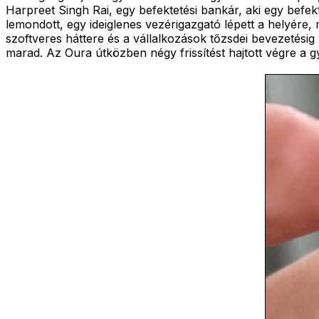
Harpreet Singh Rai, egy befektetési bankár, aki egy befek
lemondott, egy ideiglenes vezérigazgató lépett a helyére
szoftveres háttere és a vállalkozások tőzsdei bevezetési
marad. Az Oura útközben négy frissítést hajtott végre a g