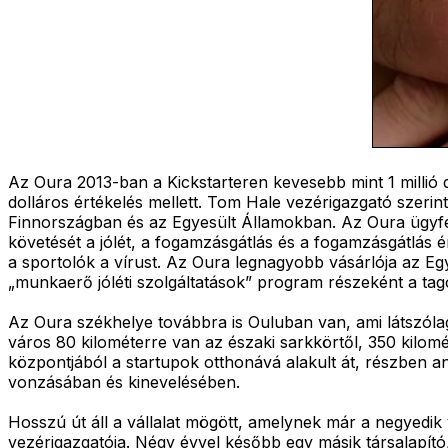
Az Oura 2013-ban a Kickstarteren kevesebb mint 1 millió do
dolláros értékelés mellett. Tom Hale vezérigazgató szerint 
Finnországban és az Egyesült Államokban. Az Oura ügyfel
követését a jólét, a fogamzásgátlás és a fogamzásgátlás 
a sportolók a vírust. Az Oura legnagyobb vásárlója az Egy
„munkaerő jóléti szolgáltatások” program részeként a ta
Az Oura székhelye továbbra is Ouluban van, ami látszólag 
város 80 kilométerre van az északi sarkkörtől, 350 kilomét
központjából a startupok otthonává alakult át, részben 
vonzásában és kinevelésében.
Hosszú út áll a vállalat mögött, amelynek már a negyedik v
vezérigazgatója. Négy évvel később egy másik társalapító