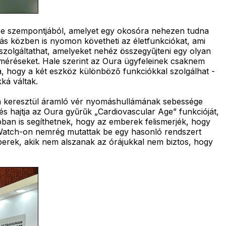
tése szempontjából, amelyet egy okosóra nehezen tudna
lvás közben is nyomon követheti az életfunkciókat, ami
t szolgáltathat, amelyeket nehéz összegyűjteni egy olyan
 méréseket. Hale szerint az Oura ügyfeleinek csaknem
a, hogy a két eszköz különböző funkciókkal szolgálhat -
ká váltak.
án keresztül áramló vér nyomáshullámának sebessége
és hajtja az Oura gyűrűk „Cardiovascular Age” funkcióját,
bban is segíthetnek, hogy az emberek felismerjék, hogy
 Watch-on nemrég mutattak be egy hasonló rendszert
berek, akik nem alszanak az órájukkal nem biztos, hogy