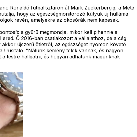
iano Ronaldó futballsztáron át Mark Zuckerbergig, a Meta
mutatja, hogy az egészségmonitorozó kütyük új hulláma
 dolgok révén, amelyekre az okosórák nem képesek.
pontosít: a gyűrű megmondja, mikor kell pihennie a
l ered. Ő 2016-ban csatlakozott a vállalathoz, de a cég
y akkor újszerű ötletről, az egészséget nyomon követő
ja Uusitalo. "Nálunk kemény telek vannak, és nagyon
t a testre hallgatni, és hogyan adhatunk magunknak