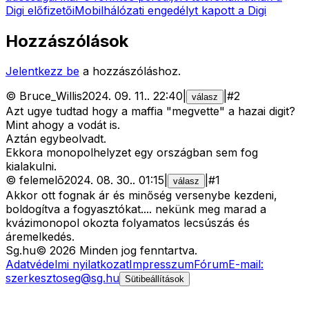
Digi előfizetői
Mobilhálózati engedélyt kapott a Digi
Hozzászólások
Jelentkezz be
a hozzászóláshoz.
©
Bruce_Willis
2024. 09. 11.
.
22:40
|
|
#
2
válasz
Azt ugye tudtad hogy a maffia "megvette" a hazai digit?
Mint ahogy a vodát is.
Aztán egybeolvadt.
Ekkora monopolhelyzet egy országban sem fog
kialakulni.
©
felemelõ
2024. 08. 30.
.
01:15
|
|
#
1
válasz
Akkor ott fognak ár és minőség versenybe kezdeni,
boldogítva a fogyasztókat.... nekünk meg marad a
kvázimonopol okozta folyamatos lecsúszás és
áremelkedés.
Sg
.hu
©
2026
Minden jog fenntartva.
Adatvédelmi nyilatkozat
Impresszum
Fórum
E-mail:
szerkesztoseg@sg.hu
Sütibeállítások