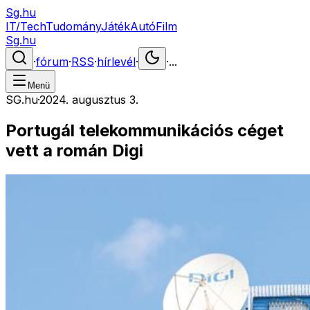
Sg.hu
IT/Tech
Tudomány
Játék
Autó
Film
Sg.hu
·
fórum
·
RSS
·
hírlevél
·
·
...
Menü
SG.hu
·
2024. augusztus 3.
Portugál telekommunikációs céget
vett a román Digi