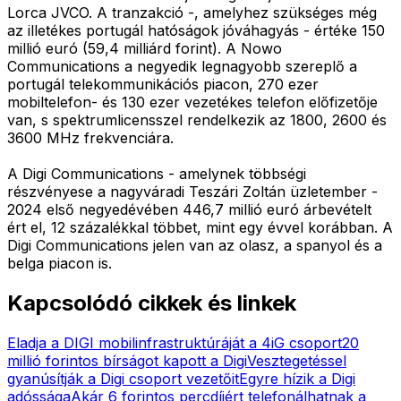
Lorca JVCO. A tranzakció -, amelyhez szükséges még
az illetékes portugál hatóságok jóváhagyás - értéke 150
millió euró (59,4 milliárd forint). A Nowo
Communications a negyedik legnagyobb szereplő a
portugál telekommunikációs piacon, 270 ezer
mobiltelefon- és 130 ezer vezetékes telefon előfizetője
van, s spektrumlicensszel rendelkezik az 1800, 2600 és
3600 MHz frekvenciára.
A Digi Communications - amelynek többségi
részvényese a nagyváradi Teszári Zoltán üzletember -
2024 első negyedévében 446,7 millió euró árbevételt
ért el, 12 százalékkal többet, mint egy évvel korábban. A
Digi Communications jelen van az olasz, a spanyol és a
belga piacon is.
Kapcsolódó cikkek és linkek
Eladja a DIGI mobilinfrastruktúráját a 4iG csoport
20
millió forintos bírságot kapott a Digi
Vesztegetéssel
gyanúsítják a Digi csoport vezetőit
Egyre hízik a Digi
adóssága
Akár 6 forintos percdíjért telefonálhatnak a