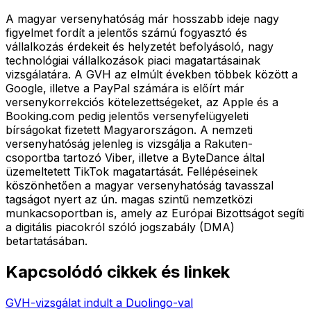
A magyar versenyhatóság már hosszabb ideje nagy
figyelmet fordít a jelentős számú fogyasztó és
vállalkozás érdekeit és helyzetét befolyásoló, nagy
technológiai vállalkozások piaci magatartásainak
vizsgálatára. A GVH az elmúlt években többek között a
Google, illetve a PayPal számára is előírt már
versenykorrekciós kötelezettségeket, az Apple és a
Booking.com pedig jelentős versenyfelügyeleti
bírságokat fizetett Magyarországon. A nemzeti
versenyhatóság jelenleg is vizsgálja a Rakuten-
csoportba tartozó Viber, illetve a ByteDance által
üzemeltetett TikTok magatartását. Fellépéseinek
köszönhetően a magyar versenyhatóság tavasszal
tagságot nyert az ún. magas szintű nemzetközi
munkacsoportban is, amely az Európai Bizottságot segíti
a digitális piacokról szóló jogszabály (DMA)
betartatásában.
Kapcsolódó cikkek és linkek
GVH-vizsgálat indult a Duolingo-val