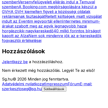
szemben
Versenyfelügyeleti eljárás indul a Temuval
szemben
A Booking.com megbírságolására készül a
GVH
A GVH kiemelten figyeli a közösségi oldalak
reklámjainak tisztaságát
Rejtett költségek miatt vizsgálat
indult az Eventim jegyportál ellen
Internetes minimum-
árakat szabott meg az egyik legnagyobb hazai
horgászcikk-nagykereskedő
40 millió forintos bírságot
kapott az Alza
Nem sok mindenre jók az e-kereskedők
fogyasztói értékelései
Hozzászólások
Jelentkezz be
a hozzászóláshoz.
Nem érkezett még hozzászólás. Legyél Te az első!
Sg
.hu
©
2026
Minden jog fenntartva.
Adatvédelmi nyilatkozat
Impresszum
Fórum
E-mail:
szerkesztoseg@sg.hu
Sütibeállítások