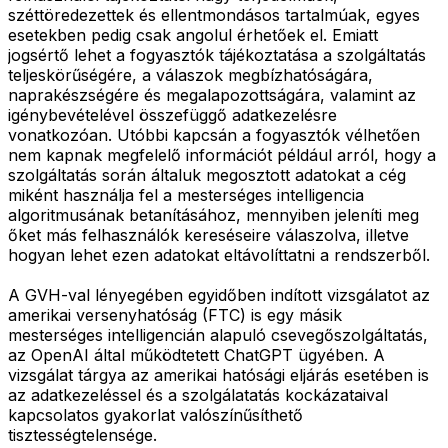
széttöredezettek és ellentmondásos tartalmúak, egyes
esetekben pedig csak angolul érhetőek el. Emiatt
jogsértő lehet a fogyasztók tájékoztatása a szolgáltatás
teljeskörűségére, a válaszok megbízhatóságára,
naprakészségére és megalapozottságára, valamint az
igénybevételével összefüggő adatkezelésre
vonatkozóan. Utóbbi kapcsán a fogyasztók vélhetően
nem kapnak megfelelő információt például arról, hogy a
szolgáltatás során általuk megosztott adatokat a cég
miként használja fel a mesterséges intelligencia
algoritmusának betanításához, mennyiben jeleníti meg
őket más felhasználók kereséseire válaszolva, illetve
hogyan lehet ezen adatokat eltávolíttatni a rendszerből.
A GVH-val lényegében egyidőben indított vizsgálatot az
amerikai versenyhatóság (FTC) is egy másik
mesterséges intelligencián alapuló csevegőszolgáltatás,
az OpenAI által működtetett ChatGPT ügyében. A
vizsgálat tárgya az amerikai hatósági eljárás esetében is
az adatkezeléssel és a szolgálatatás kockázataival
kapcsolatos gyakorlat valószínűsíthető
tisztességtelensége.