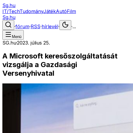
Sg.hu
IT/Tech
Tudomány
Játék
Autó
Film
Sg.hu
·
fórum
·
RSS
·
hírlevél
·
·
...
Menü
SG.hu
·
2023. július 25.
A Microsoft keresőszolgáltatását
vizsgálja a Gazdasági
Versenyhivatal