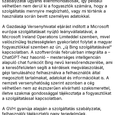
szabályzatai ugyanis ellentmondásosak, így például
vélhetően nem derül ki a fogyasztók számára, hogy a
szolgáltatás mennyire megbízható, vagy mi történik a
használata során bevitt személyes adatokkal.
A Gazdasági Versenyhivatal eljárást indított a Microsoft
európai szolgáltatásait nyújtó leányvállalatával, a
Microsoft Ireland Operations Limiteddel szemben, mivel
valószínűleg tisztességtelen gyakorlatot folytat a magyar
fogyasztókkal szemben az ún. „új Bing szolgáltatásával”
kapcsolatban. A szoftveróriás februárban integrálta a –
ChatGPT-hez hasonló – mesterséges intelligencián
alapuló chat funkciót Bing nevű keresőrendszerébe, ami
a keresőfelületen segíti a kérdések megválaszolását,
gépi tanulásához felhasználva a felhasználók által
megosztott tartalmakat, adatokat és információkat is. A
nemzeti versenyhatóság szerint azonban a cég
vélhetően nem az észszerűen elvárható szakismerettel,
illetve szakmai gondossággal tájékoztatja a fogyasztókat
a szolgáltatással kapcsolatban.
A GVH gyanúja alapján a szolgáltatás szabályzatai,
felhasználói tájékoztatói nagy terjedelműek,