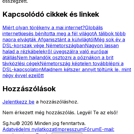
összegzett.
Kapcsolódó cikkek és linkek
Miért olyan törékeny a mai internet?
Globális
internetkiesés bénította meg a fél világot
A tálibok több
napra elvágták Afganisztánt a külvilágtól
Még sok év a
DSL-korszak vége Németországban
Nagyon lassan
halad a rézkábelekről üvegszálra való európai
átállás
Nem hajlandók osztozni a póznákon a brit
távközlési cégek
Németország képtelen továbblépni a
DSL-kapcsolaton
Majdnem kétszer annyit töltünk le, mint
négy évvel ezelőtt
Hozzászólások
Jelentkezz be
a hozzászóláshoz.
Nem érkezett még hozzászólás. Legyél Te az első!
Sg
.hu
©
2026
Minden jog fenntartva.
Adatvédelmi nyilatkozat
Impresszum
Fórum
E-mail: