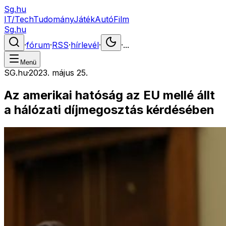
Sg.hu
IT/Tech
Tudomány
Játék
Autó
Film
Sg.hu
·
fórum
·
RSS
·
hírlevél
·
·
...
Menü
SG.hu
·
2023. május 25.
Az amerikai hatóság az EU mellé állt
a hálózati díjmegosztás kérdésében