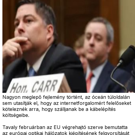
Nagyon meglepő fejlemény történt, az óceán túloldalán
sem utasítják el, hogy az internetforgalomért felelőseket
köteleznék arra, hogy szálljanak be a kábelépítés
költségeibe.
Tavaly februárban az EU végrehajtó szerve bemutatta
az európai optikai hálózatok kiépítésének felgyorsítását