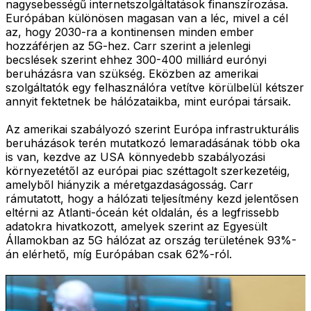
nagysebességű internetszolgáltatások finanszírozása.
Európában különösen magasan van a léc, mivel a cél
az, hogy 2030-ra a kontinensen minden ember
hozzáférjen az 5G-hez. Carr szerint a jelenlegi
becslések szerint ehhez 300-400 milliárd eurónyi
beruházásra van szükség. Eközben az amerikai
szolgáltatók egy felhasználóra vetítve körülbelül kétszer
annyit fektetnek be hálózataikba, mint európai társaik.
Az amerikai szabályozó szerint Európa infrastrukturális
beruházások terén mutatkozó lemaradásának több oka
is van, kezdve az USA könnyedebb szabályozási
környezetétől az európai piac széttagolt szerkezetéig,
amelyből hiányzik a méretgazdaságosság. Carr
rámutatott, hogy a hálózati teljesítmény kezd jelentősen
eltérni az Atlanti-óceán két oldalán, és a legfrissebb
adatokra hivatkozott, amelyek szerint az Egyesült
Államokban az 5G hálózat az ország területének 93%-
án elérhető, míg Európában csak 62%-ról.