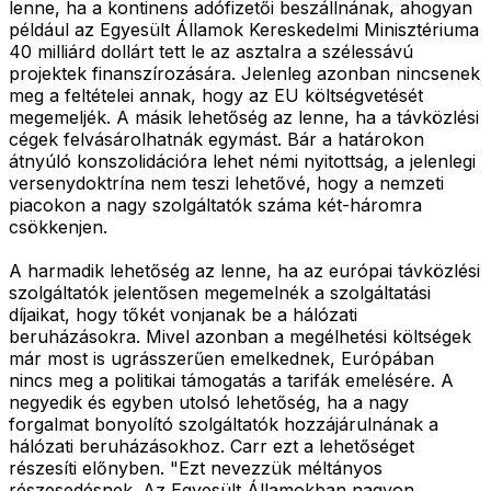
lenne, ha a kontinens adófizetői beszállnának, ahogyan
például az Egyesült Államok Kereskedelmi Minisztériuma
40 milliárd dollárt tett le az asztalra a szélessávú
projektek finanszírozására. Jelenleg azonban nincsenek
meg a feltételei annak, hogy az EU költségvetését
megemeljék. A másik lehetőség az lenne, ha a távközlési
cégek felvásárolhatnák egymást. Bár a határokon
átnyúló konszolidációra lehet némi nyitottság, a jelenlegi
versenydoktrína nem teszi lehetővé, hogy a nemzeti
piacokon a nagy szolgáltatók száma két-háromra
csökkenjen.
A harmadik lehetőség az lenne, ha az európai távközlési
szolgáltatók jelentősen megemelnék a szolgáltatási
díjaikat, hogy tőkét vonjanak be a hálózati
beruházásokra. Mivel azonban a megélhetési költségek
már most is ugrásszerűen emelkednek, Európában
nincs meg a politikai támogatás a tarifák emelésére. A
negyedik és egyben utolsó lehetőség, ha a nagy
forgalmat bonyolító szolgáltatók hozzájárulnának a
hálózati beruházásokhoz. Carr ezt a lehetőséget
részesíti előnyben. "Ezt nevezzük méltányos
részesedésnek. Az Egyesült Államokban nagyon