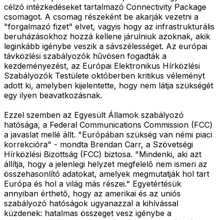
célzó intézkedéseket tartalmazó Connectivity Package
csomagot. A csomag részeként be akarják vezetni a
"forgalmazó fizet" elvet, vagyis hogy az infrastrukturális
beruházásokhoz hozzá kellene járulniuk azoknak, akik
leginkább igénybe veszik a sávszélességet. Az európai
távközlési szabályozók hűvösen fogadták a
kezdeményezést, az Európai Elektronikus Hírközlési
Szabályozók Testülete októberben kritikus véleményt
adott ki, amelyben kijelentette, hogy nem látja szükségét
egy ilyen beavatkozásnak.
Ezzel szemben az Egyesült Államok szabályozó
hatósága, a Federal Communications Commission (FCC)
a javaslat mellé állt. "Európában szükség van némi piaci
korrekcióra" - mondta Brendan Carr, a Szövetségi
Hírközlési Bizottság (FCC) biztosa. "Mindenki, aki azt
állítja, hogy a jelenlegi helyzet megfelelő nem ismeri az
összehasonlító adatokat, amelyek megmutatják hol tart
Európa és hol a világ más részei." Egyetértésük
annyiban érthető, hogy az amerikai és az uniós
szabályozó hatóságok ugyanazzal a kihívással
küzdenek: hatalmas összeget vesz igénybe a