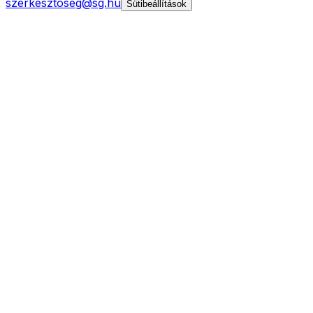
szerkesztoseg@sg.hu
Sütibeállítások