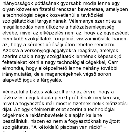
hiányosságok pótlásának gyorsabb módja lenne egy
olyan közvetlen fizetési rendszer bevezetése, amelyben
a technológiai cégek közvetlenül a távközlési
szolgáltatókkal tárgyalnának. Véleménye szerint ez a
megállapodás nem ütközne a hálózatsemlegesség
elvébe, mivel az elképzelés nem az, hogy az egyezséget
nem kötő szolgáltatók forgalmát visszaminősítik, hanem
az, hogy a kérdést bírósági úton lehetne rendezni.
Azokra a versenyjogi aggályokra reagálva, amelyek
szerint csak a nagy szolgáltatók lennének képesek jó
feltételeket kötni a nagy technológiai cégekkel, Carr
elmondta, hogy elképzelhető lenne néhány további
iránymutatás, de a magáncégeknek végső soron
alapvető joguk a tárgyalás.
Végezetül a biztos válaszolt arra az érvre, hogy a
távközlési cégek dupla pénzt próbálnak megkeresni,
mivel a fogyasztók már most is fizetnek nekik előfizetési
díjat. Az egyik felmerült ötlet szerint a technológiai
cégeknek a reklámbevételeik alapján kellene
beszállniuk, hiszen ez nem a fogyasztóknak nyújtott
szolgáltatás. "A kétoldalú piacban van ráció" -