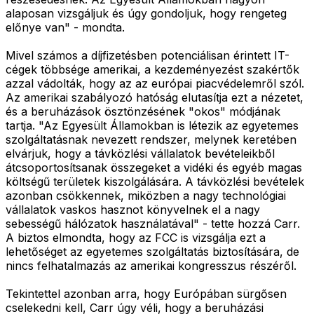
alaposan vizsgáljuk és úgy gondoljuk, hogy rengeteg
előnye van" - mondta.
Mivel számos a díjfizetésben potenciálisan érintett IT-
cégek többsége amerikai, a kezdeményezést szakértők
azzal vádolták, hogy az az európai piacvédelemről szól.
Az amerikai szabályozó hatóság elutasítja ezt a nézetet,
és a beruházások ösztönzésének "okos" módjának
tartja. "Az Egyesült Államokban is létezik az egyetemes
szolgáltatásnak nevezett rendszer, melynek keretében
elvárjuk, hogy a távközlési vállalatok bevételeikből
átcsoportosítsanak összegeket a vidéki és egyéb magas
költségű területek kiszolgálására. A távközlési bevételek
azonban csökkennek, miközben a nagy technológiai
vállalatok vaskos hasznot könyvelnek el a nagy
sebességű hálózatok használatával" - tette hozzá Carr.
A biztos elmondta, hogy az FCC is vizsgálja ezt a
lehetőséget az egyetemes szolgáltatás biztosítására, de
nincs felhatalmazás az amerikai kongresszus részéről.
Tekintettel azonban arra, hogy Európában sürgősen
cselekedni kell, Carr úgy véli, hogy a beruházási