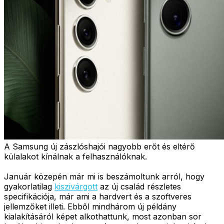
A Samsung új zászlóshajói nagyobb erőt és eltérő
külalakot kínálnak a felhasználóknak.
Január közepén már mi is beszámoltunk arról, hogy
gyakorlatilag
kiszivárgott
az új család részletes
specifikációja, már ami a hardvert és a szoftveres
jellemzőket illeti. Ebből mindhárom új példány
kialakításáról képet alkothattunk, most azonban sor