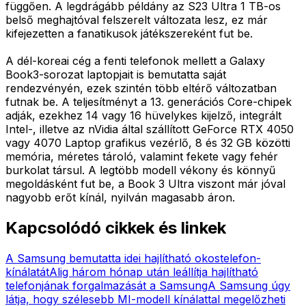
függően. A legdrágább példány az S23 Ultra 1 TB-os
belső meghajtóval felszerelt változata lesz, ez már
kifejezetten a fanatikusok játékszereként fut be.
A dél-koreai cég a fenti telefonok mellett a Galaxy
Book3-sorozat laptopjait is bemutatta saját
rendezvényén, ezek szintén több eltérő változatban
futnak be. A teljesítményt a 13. generációs Core-chipek
adják, ezekhez 14 vagy 16 hüvelykes kijelző, integrált
Intel-, illetve az nVidia által szállított GeForce RTX 4050
vagy 4070 Laptop grafikus vezérlő, 8 és 32 GB közötti
memória, méretes tároló, valamint fekete vagy fehér
burkolat társul. A legtöbb modell vékony és könnyű
megoldásként fut be, a Book 3 Ultra viszont már jóval
nagyobb erőt kínál, nyilván magasabb áron.
Kapcsolódó cikkek és linkek
A Samsung bemutatta idei hajlítható okostelefon-
kínálatát
Alig három hónap után leállítja hajlítható
telefonjának forgalmazását a Samsung
A Samsung úgy
látja, hogy szélesebb MI-modell kínálattal megelőzheti