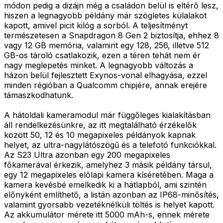
módon pedig a dizájn még a családon belül is eltérő lesz,
hiszen a legnagyobb példány már szögletes külalakot
kapott, amivel picit kilóg a sorból. A teljesítményt
természetesen a Snapdragon 8 Gen 2 biztosítja, ehhez 8
vagy 12 GB memória, valamint egy 128, 256, illetve 512
GB-os tároló csatlakozik, ezen a téren tehát nem ér
nagy meglepetés minket. A legnagyobb változás a
házon belül fejlesztett Exynos-vonal elhagyása, ezzel
minden régióban a Qualcomm chipjére, annak erejére
támaszkodhatunk.
A hátoldali kameramodul már függőleges kialakításban
áll rendelkezésünkre, az itt megtalálható érzékelők
között 50, 12 és 10 megapixeles példányok kapnak
helyet, az ultra-nagylátószögű és a telefotó funkciókkal.
Az S23 Ultra azonban egy 200 megapixeles
főkamerával érkezik, amelyhez 3 másik példány társul,
egy 12 megapixeles előlapi kamera kíséretében. Maga a
kamera kevésbé emelkedik ki a hátlapból, ami szintén
előnyként említhető, a listán azonban az IP68-minősítés,
valamint gyorsabb vezetéknélküli töltés is helyet kapott.
Az akkumulátor mérete itt 5000 mAh-s, ennek mérete