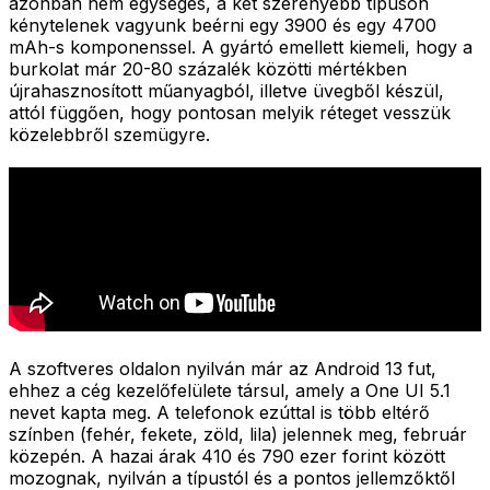
azonban nem egységes, a két szerényebb típuson
kénytelenek vagyunk beérni egy 3900 és egy 4700
mAh-s komponenssel. A gyártó emellett kiemeli, hogy a
burkolat már 20-80 százalék közötti mértékben
újrahasznosított műanyagból, illetve üvegből készül,
attól függően, hogy pontosan melyik réteget vesszük
közelebbről szemügyre.
A szoftveres oldalon nyilván már az Android 13 fut,
ehhez a cég kezelőfelülete társul, amely a One UI 5.1
nevet kapta meg. A telefonok ezúttal is több eltérő
színben (fehér, fekete, zöld, lila) jelennek meg, február
közepén. A hazai árak 410 és 790 ezer forint között
mozognak, nyilván a típustól és a pontos jellemzőktől