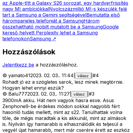
az Apple-t
Itt a Galaxy S26 sorozat, egy hardverfrissítés
nagy MI ambíciókkal
Nyolcszázmillió MI-s készülék felé
tart a Samsung a Gemini segítségével
Bemutatta első
hárompaneles telefonját a Samsung
Három
összehajtható mobilt mutatott be a Samsung
Google
kereső helyett Perplexity lehet a Samsung
telefonokon
Samsung
↗
Hozzászólások
Jelentkezz be
a hozzászóláshoz.
©
yamato41
2023. 02. 03.
.
11:44
|
|
#
4
válasz
Rohadt jó ez a szögletes sarok, lesz minek megtörnie.
Hogyan lehet ennyi eszük?
©
Balu777
2023. 02. 03.
.
11:27
|
|
#
3
válasz
3900mA akku. Hát nem vagyok hasra esve. Asus
Zenphone9-be érdekes módon sokkal nagyobb fért
hasonló tudás mellett, mint az s22. Tanulhattak volna
tőle, de mégis maradtak a kis akkunál, mint az almások
is. Nyilván így hamarabb is elhasználódik és teljesül a
vegyél újat hamarabb, mert már cserére érett az eszköz