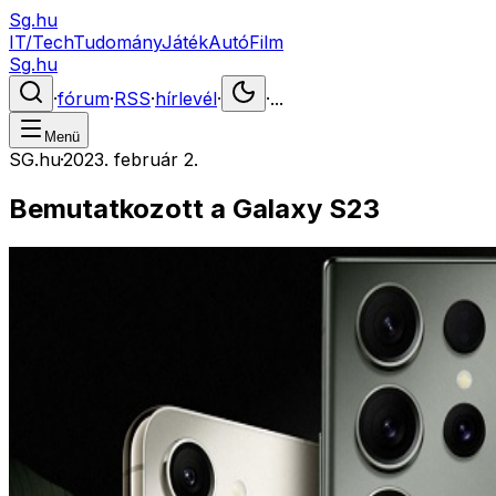
Sg.hu
IT/Tech
Tudomány
Játék
Autó
Film
Sg.hu
·
fórum
·
RSS
·
hírlevél
·
·
...
Menü
SG.hu
·
2023. február 2.
Bemutatkozott a Galaxy S23