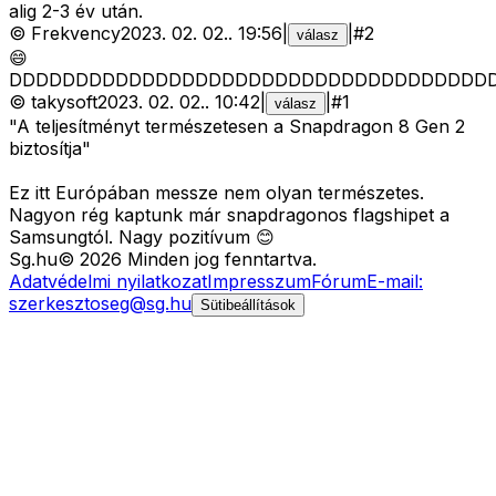
alig 2-3 év után.
©
Frekvency
2023. 02. 02.
.
19:56
|
|
#
2
válasz
😄
DDDDDDDDDDDDDDDDDDDDDDDDDDDDDDDDDDDD
©
takysoft
2023. 02. 02.
.
10:42
|
|
#
1
válasz
"A teljesítményt természetesen a Snapdragon 8 Gen 2
biztosítja"
Ez itt Európában messze nem olyan természetes.
Nagyon rég kaptunk már snapdragonos flagshipet a
Samsungtól. Nagy pozitívum 😊
Sg
.hu
©
2026
Minden jog fenntartva.
Adatvédelmi nyilatkozat
Impresszum
Fórum
E-mail:
szerkesztoseg@sg.hu
Sütibeállítások