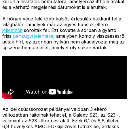
került a hivatalos bemutatóra, amelyen az itthoni árakat
és a várható megjelenési dátumokat is elárulták.
A hónap vége felé több külsős értesülés bukkant fel a
világhálón, amelyek már az egyes típusok eltérő
jellemzőit
sorolták fel. Ezt követte a sorban a gyártó
friss
pénzügyi jelentése
, amelyben komoly visszaesésről
adtak hírt, ez azonban nyilván nem akadályozta meg az
új széria bemutatását, amelyet oly sokan vártak.
Az idei csúcssorozat példányai valóban 3 eltérő
változatban rajtolnak tehát el, a Galaxy S23, az S23+,
valamint az S23 Ultra név alatt. Ezek 6,1 és 6,6, illetve
6,8 hüvelykes AMOLED-kijelzővel futnak be, érdekes