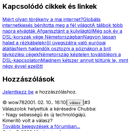
Kapcsolódó cikkek és linkek
Miért olyan törékeny a mai internet?
Globális
internetkiesés bénította meg a fél világot
A tálibok több
napra elvágták Afganisztánt a külvilágtól
Még sok év a
DSL-korszak vége Németországban
Nagyon lassan
halad a rézkábelekről üvegszálra való európai
átállás
Nem hajlandók osztozni a póznákon a brit
távközlési cégek
Németország képtelen továbblépni a
DSL-kapcsolaton
Majdnem kétszer annyit töltünk le, mint
négy évvel ezelőtt
Hozzászólások
Jelentkezz be
a hozzászóláshoz.
©
wow78
2001. 02. 10.
.
16:10
|
|
#
3
válasz
Válaszolok helyettük a kérésedre Chubba:
- Nagy sebességû és új technológiájú.
Kimerítõ volt a válasz?
További bejegyzések a fórumban...