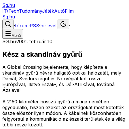
Sg.hu
IT/Tech
Tudomány
Játék
Autó
Film
Sg.hu
·
fórum
·
RSS
·
hírlevél
·
·
...
Menü
SG.hu
·
2001. február 10.
Kész a skandináv gyűrű
A Global Crossing bejelentette, hogy kiépítette a
skandináv gyűrű névre hallgató optikai hálózatát, mely
Dániát, Svédországot és Norvégiát köti össze
Európával, illetve Észak-, és Dél-Afrikával, továbbá
Ázsiával.
A 2150 kilométer hosszú gyűrű a maga nemében
egyedülálló, hiszen ezeket az országokat most kötötték
össze először ilyen módon. A kábelnek köszönhetően
felgyorsul a kommunikáció az északi területek és a világ
többi része között.