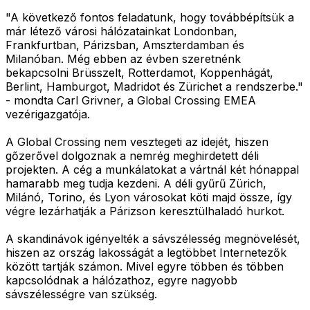
"A következő fontos feladatunk, hogy továbbépítsük a
már létező városi hálózatainkat Londonban,
Frankfurtban, Párizsban, Amszterdamban és
Milanóban. Még ebben az évben szeretnénk
bekapcsolni Brüsszelt, Rotterdamot, Koppenhágát,
Berlint, Hamburgot, Madridot és Zürichet a rendszerbe."
- mondta Carl Grivner, a Global Crossing EMEA
vezérigazgatója.
A Global Crossing nem vesztegeti az idejét, hiszen
gőzerővel dolgoznak a nemrég meghirdetett déli
projekten. A cég a munkálatokat a vártnál két hónappal
hamarabb meg tudja kezdeni. A déli gyűrű Zürich,
Milánó, Torino, és Lyon városokat köti majd össze, így
végre lezárhatják a Párizson keresztülhaladó hurkot.
A skandinávok igényelték a sávszélesség megnövelését,
hiszen az ország lakosságát a legtöbbet Internetezők
között tartják számon. Mivel egyre többen és többen
kapcsolódnak a hálózathoz, egyre nagyobb
sávszélességre van szükség.