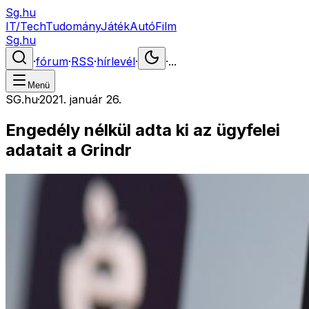
Sg.hu
IT/Tech
Tudomány
Játék
Autó
Film
Sg.hu
·
fórum
·
RSS
·
hírlevél
·
·
...
Menü
SG.hu
·
2021. január 26.
Engedély nélkül adta ki az ügyfelei
adatait a Grindr