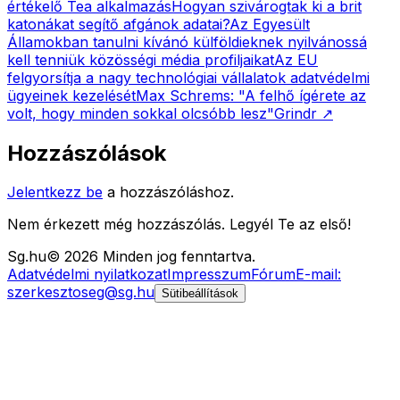
értékelő Tea alkalmazás
Hogyan szivárogtak ki a brit
katonákat segítő afgánok adatai?
Az Egyesült
Államokban tanulni kívánó külföldieknek nyilvánossá
kell tenniük közösségi média profiljaikat
Az EU
felgyorsítja a nagy technológiai vállalatok adatvédelmi
ügyeinek kezelését
Max Schrems: "A felhő ígérete az
volt, hogy minden sokkal olcsóbb lesz"
Grindr
↗
Hozzászólások
Jelentkezz be
a hozzászóláshoz.
Nem érkezett még hozzászólás. Legyél Te az első!
Sg
.hu
©
2026
Minden jog fenntartva.
Adatvédelmi nyilatkozat
Impresszum
Fórum
E-mail:
szerkesztoseg@sg.hu
Sütibeállítások