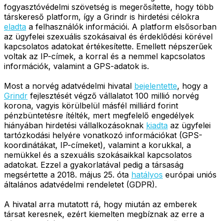
fogyasztóvédelmi szövetség is megerősítette, hogy több
társkereső platform, így a Grindr is hirdetési célokra
eladta
a felhasználók információi. A platform elsősorban
az ügyfelei szexuális szokásaival és érdeklődési körével
kapcsolatos adatokat értékesítette. Emellett népszerűek
voltak az IP-címek, a korral és a nemmel kapcsolatos
információk, valamint a GPS-adatok is.
Most a norvég adatvédelmi hivatal
bejelentette
, hogy a
Grindr
fejlesztését végző vállalatot 100 millió norvég
korona, vagyis körülbelül másfél milliárd forint
pénzbüntetésre ítélték, mert megfelelő engedélyek
hiányában hirdetési vállalkozásoknak
kiadta
az ügyfelei
tartózkodási helyére vonatkozó információkat (GPS-
koordinátákat, IP-címeket), valamint a korukkal, a
nemükkel és a szexuális szokásaikkal kapcsolatos
adatokat. Ezzel a gyakorlatával pedig a társaság
megsértette a 2018. május 25. óta
hatályos
európai uniós
általános adatvédelmi rendeletet (GDPR).
A hivatal arra mutatott rá, hogy miután az emberek
társat keresnek, ezért kiemelten megbíznak az erre a