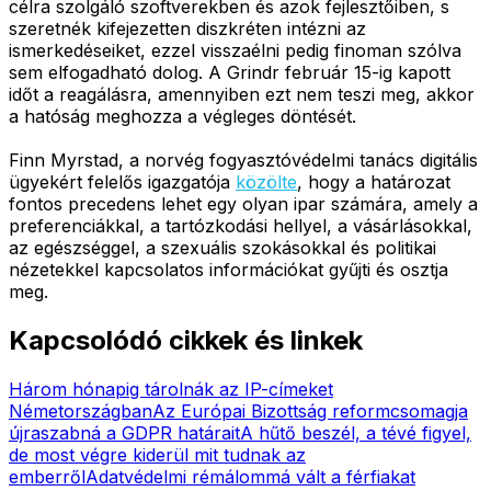
célra szolgáló szoftverekben és azok fejlesztőiben, s
szeretnék kifejezetten diszkréten intézni az
ismerkedéseiket, ezzel visszaélni pedig finoman szólva
sem elfogadható dolog. A Grindr február 15-ig kapott
időt a reagálásra, amennyiben ezt nem teszi meg, akkor
a hatóság meghozza a végleges döntését.
Finn Myrstad, a norvég fogyasztóvédelmi tanács digitális
ügyekért felelős igazgatója
közölte
, hogy a határozat
fontos precedens lehet egy olyan ipar számára, amely a
preferenciákkal, a tartózkodási hellyel, a vásárlásokkal,
az egészséggel, a szexuális szokásokkal és politikai
nézetekkel kapcsolatos információkat gyűjti és osztja
meg.
Kapcsolódó cikkek és linkek
Három hónapig tárolnák az IP-címeket
Németországban
Az Európai Bizottság reformcsomagja
újraszabná a GDPR határait
A hűtő beszél, a tévé figyel,
de most végre kiderül mit tudnak az
emberről
Adatvédelmi rémálommá vált a férfiakat