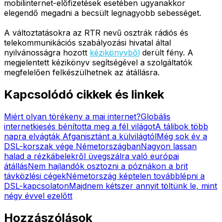
mobilinternet-előfizetések esetében ugyanakkor
elegendő megadni a becsült legnagyobb sebességet.
A változtatásokra az RTR nevű osztrák rádiós és
telekommunikációs szabályozási hivatal által
nyilvánosságra hozott
kézikönyvből
derült fény. A
megjelentett kézikönyv segítségével a szolgáltatók
megfelelően felkészülhetnek az átállásra.
Kapcsolódó cikkek és linkek
Miért olyan törékeny a mai internet?
Globális
internetkiesés bénította meg a fél világot
A tálibok több
napra elvágták Afganisztánt a külvilágtól
Még sok év a
DSL-korszak vége Németországban
Nagyon lassan
halad a rézkábelekről üvegszálra való európai
átállás
Nem hajlandók osztozni a póznákon a brit
távközlési cégek
Németország képtelen továbblépni a
DSL-kapcsolaton
Majdnem kétszer annyit töltünk le, mint
négy évvel ezelőtt
Hozzászólások