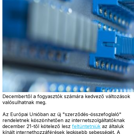
Decembertől a fogyasztók számára kedvező változások
valósulhatnak meg.
Az Európai Unióban az új "szerződés-összefoglaló"
rendeletnek köszönhetően az internetszolgáltatóknak
december 21-től kötelező lesz
feltüntetniük
az általuk
kínált internethozzáférések legkisebb sebességét. A