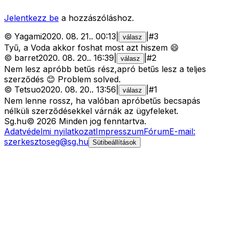
Jelentkezz be
a hozzászóláshoz.
©
Yagami
2020. 08. 21.
.
00:13
|
|
#
3
válasz
Tyű, a Voda akkor foshat most azt hiszem 😄
©
barret
2020. 08. 20.
.
16:39
|
|
#
2
válasz
Nem lesz apróbb betűs rész,apró betűs lesz a teljes
szerződés 😊 Problem solved.
©
Tetsuo
2020. 08. 20.
.
13:56
|
|
#
1
válasz
Nem lenne rossz, ha valóban apróbetűs becsapás
nélküli szerződésekkel várnák az ügyfeleket.
Sg
.hu
©
2026
Minden jog fenntartva.
Adatvédelmi nyilatkozat
Impresszum
Fórum
E-mail:
szerkesztoseg@sg.hu
Sütibeállítások