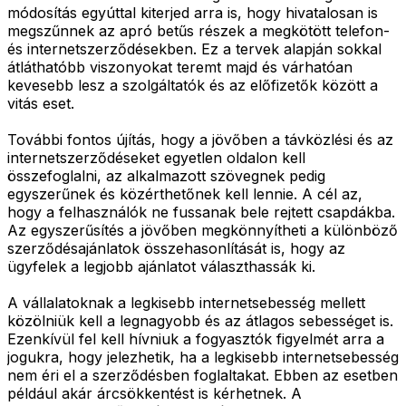
módosítás egyúttal kiterjed arra is, hogy hivatalosan is
megszűnnek az apró betűs részek a megkötött telefon-
és internetszerződésekben. Ez a tervek alapján sokkal
átláthatóbb viszonyokat teremt majd és várhatóan
kevesebb lesz a szolgáltatók és az előfizetők között a
vitás eset.
További fontos újítás, hogy a jövőben a távközlési és az
internetszerződéseket egyetlen oldalon kell
összefoglalni, az alkalmazott szövegnek pedig
egyszerűnek és közérthetőnek kell lennie. A cél az,
hogy a felhasználók ne fussanak bele rejtett csapdákba.
Az egyszerűsítés a jövőben megkönnyítheti a különböző
szerződésajánlatok összehasonlítását is, hogy az
ügyfelek a legjobb ajánlatot választhassák ki.
A vállalatoknak a legkisebb internetsebesség mellett
közölniük kell a legnagyobb és az átlagos sebességet is.
Ezenkívül fel kell hívniuk a fogyasztók figyelmét arra a
jogukra, hogy jelezhetik, ha a legkisebb internetsebesség
nem éri el a szerződésben foglaltakat. Ebben az esetben
például akár árcsökkentést is kérhetnek. A