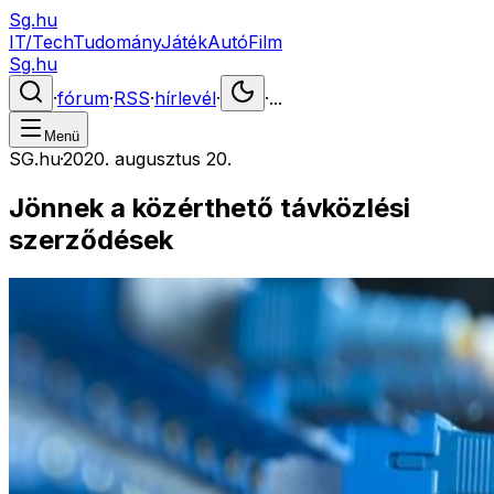
Sg.hu
IT/Tech
Tudomány
Játék
Autó
Film
Sg.hu
·
fórum
·
RSS
·
hírlevél
·
·
...
Menü
SG.hu
·
2020. augusztus 20.
Jönnek a közérthető távközlési
szerződések