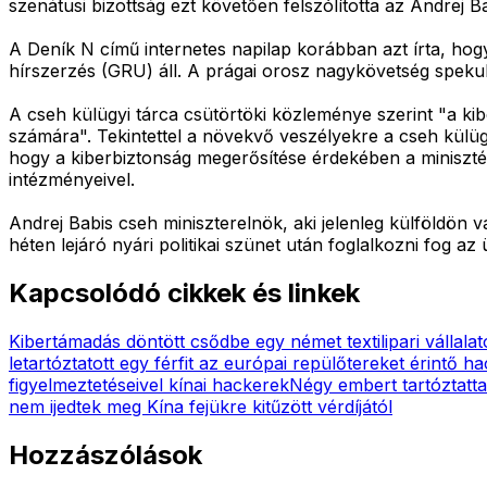
szenátusi bizottság ezt követően felszólította az Andrej 
A Deník N című internetes napilap korábban azt írta, hog
hírszerzés (GRU) áll. A prágai orosz nagykövetség spekul
A cseh külügyi tárca csütörtöki közleménye szerint "a ki
számára". Tekintettel a növekvő veszélyekre a cseh külügym
hogy a kiberbiztonság megerősítése érdekében a miniszté
intézményeivel.
Andrej Babis cseh miniszterelnök, aki jelenleg külföldön
héten lejáró nyári politikai szünet után foglalkozni fog az 
Kapcsolódó cikkek és linkek
Kibertámadás döntött csődbe egy német textilipari vállalat
letartóztatott egy férfit az európai repülőtereket érintő ha
figyelmeztetéseivel kínai hackerek
Négy embert tartóztatta
nem ijedtek meg Kína fejükre kitűzött vérdíjától
Hozzászólások