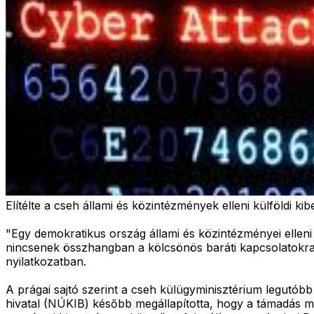
Elítélte a cseh állami és közintézmények elleni külföldi k
"Egy demokratikus ország állami és közintézményei elleni
nincsenek összhangban a kölcsönös baráti kapcsolatokra 
nyilatkozatban.
A prágai sajtó szerint a cseh külügyminisztérium legutóbb
hivatal (NÚKIB) később megállapította, hogy a támadás mögö