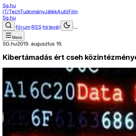
Sg.hu
IT/Tech
Tudomány
Játék
Autó
Film
Sg.hu
·
fórum
·
RSS
·
hírlevél
·
·
...
Menü
SG.hu
·
2019. augusztus 16.
Kibertámadás ért cseh közintézmény