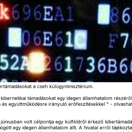
ibertámadásokat a cseh külügyminisztérium.
 kibernetikai támadásokat egy idegen államhatalom részéről
és együttműködésre irányuló erőfeszítésekkel " - olvasha
 júniusban volt célpontja egy külföldről érkező kibertámadá
tt egy idegen államhatalom állt. A hivatal erről tájékoztat