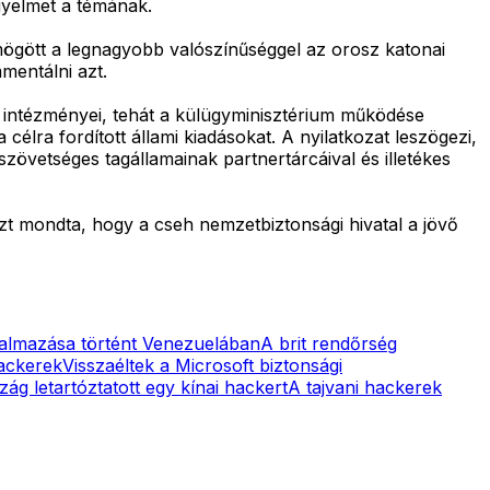
igyelmet a témának.
 mögött a legnagyobb valószínűséggel az orosz katonai
mentálni azt.
s intézményei, tehát a külügyminisztérium működése
élra fordított állami kiadásokat. A nyilatkozat leszögezi,
vetséges tagállamainak partnertárcáival és illetékes
azt mondta, hogy a cseh nemzetbiztonsági hivatal a jövő
kalmazása történt Venezuelában
A brit rendőrség
hackerek
Visszaéltek a Microsoft biztonsági
ág letartóztatott egy kínai hackert
A tajvani hackerek