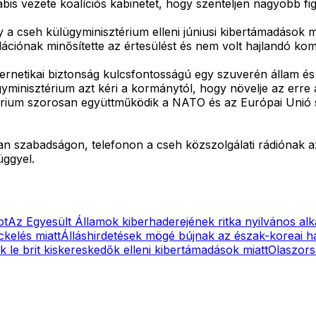
Babis vezete koalíciós kabinetet, hogy szenteljen nagyobb f
y a cseh külügyminisztérium elleni júniusi kibertámadások
ációnak minősítette az értesülést és nem volt hajlandó kom
bernetikai biztonság kulcsfontosságú egy szuverén állam é
inisztérium azt kéri a kormánytól, hogy növelje az erre a c
rium szorosan együttműködik a NATO és az Európai Unió szö
 van szabadságon, telefonon a cseh közszolgálati rádiónak 
üggyel.
ot
Az Egyesült Államok kiberhaderejének ritka nyilvános al
ckelés miatt
Álláshirdetések mögé bújnak az észak-koreai 
k le brit kiskereskedők elleni kibertámadások miatt
Olaszorsz