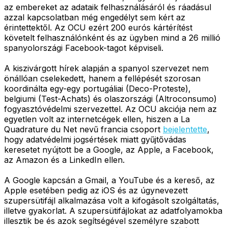
az embereket az adataik felhasználásáról és ráadásul
azzal kapcsolatban még engedélyt sem kért az
érintettektől. Az OCU ezért 200 eurós kártérítést
követelt felhasználónként és az ügyben mind a 26 millió
spanyolországi Facebook-tagot képviseli.
A kiszivárgott hírek alapján a spanyol szervezet nem
önállóan cselekedett, hanem a fellépését szorosan
koordinálta egy-egy portugáliai (Deco-Proteste),
belgiumi (Test-Achats) és olaszországi (Altroconsumo)
fogyasztóvédelmi szervezettel. Az OCU akciója nem az
egyetlen volt az internetcégek ellen, hiszen a La
Quadrature du Net nevű francia csoport
bejelentette
,
hogy adatvédelmi jogsértések miatt gyűjtővádas
keresetet nyújtott be a Google, az Apple, a Facebook,
az Amazon és a LinkedIn ellen.
A Google kapcsán a Gmail, a YouTube és a kereső, az
Apple esetében pedig az iOS és az úgynevezett
szupersütifájl alkalmazása volt a kifogásolt szolgáltatás,
illetve gyakorlat. A szupersütifájlokat az adatfolyamokba
illesztik be és azok segítségével személyre szabott