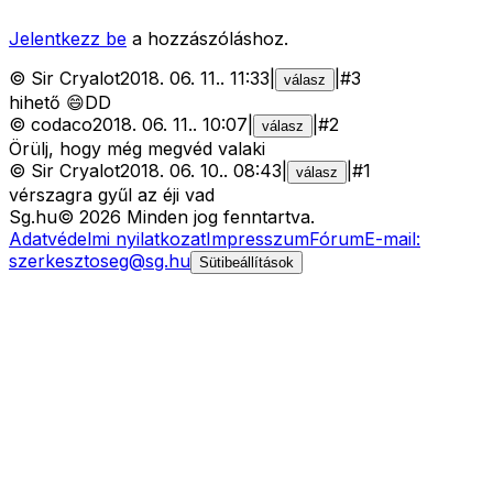
Jelentkezz be
a hozzászóláshoz.
©
Sir Cryalot
2018. 06. 11.
.
11:33
|
|
#
3
válasz
hihető 😄DD
©
codaco
2018. 06. 11.
.
10:07
|
|
#
2
válasz
Örülj, hogy még megvéd valaki
©
Sir Cryalot
2018. 06. 10.
.
08:43
|
|
#
1
válasz
vérszagra gyűl az éji vad
Sg
.hu
©
2026
Minden jog fenntartva.
Adatvédelmi nyilatkozat
Impresszum
Fórum
E-mail:
szerkesztoseg@sg.hu
Sütibeállítások