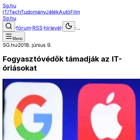
Sg.hu
IT/Tech
Tudomány
Játék
Autó
Film
Sg.hu
·
fórum
·
RSS
·
hírlevél
·
·
...
Menü
SG.hu
·
2018. június 9.
Fogyasztóvédők támadják az IT-
óriásokat