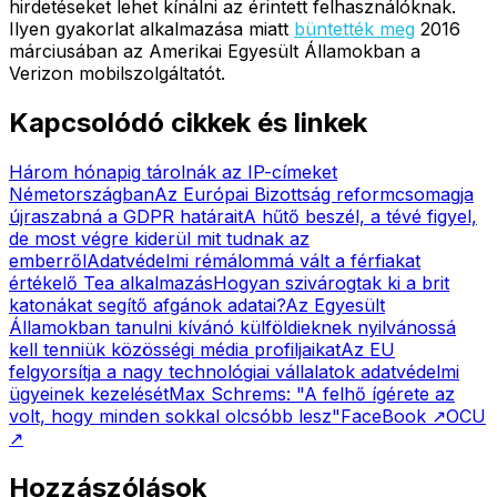
hirdetéseket lehet kínálni az érintett felhasználóknak.
Ilyen gyakorlat alkalmazása miatt
büntették meg
2016
márciusában az Amerikai Egyesült Államokban a
Verizon mobilszolgáltatót.
Kapcsolódó cikkek és linkek
Három hónapig tárolnák az IP-címeket
Németországban
Az Európai Bizottság reformcsomagja
újraszabná a GDPR határait
A hűtő beszél, a tévé figyel,
de most végre kiderül mit tudnak az
emberről
Adatvédelmi rémálommá vált a férfiakat
értékelő Tea alkalmazás
Hogyan szivárogtak ki a brit
katonákat segítő afgánok adatai?
Az Egyesült
Államokban tanulni kívánó külföldieknek nyilvánossá
kell tenniük közösségi média profiljaikat
Az EU
felgyorsítja a nagy technológiai vállalatok adatvédelmi
ügyeinek kezelését
Max Schrems: "A felhő ígérete az
volt, hogy minden sokkal olcsóbb lesz"
FaceBook
↗
OCU
↗
Hozzászólások