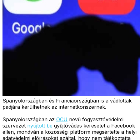
Spanyolországban és Franciaországban is a vádlottak
padjára kerülhetnek az internetkonszernek.
Spanyolországban az
OCU
nevű fogyasztóvédelmi
szervezet
nyújtott be
gyűjtővádas keresetet a Facebook
ellen, mondván a közösségi platform megsértette a helyi
adatvédelmi előírásokat azáltal, hogy nem tájékoztatta