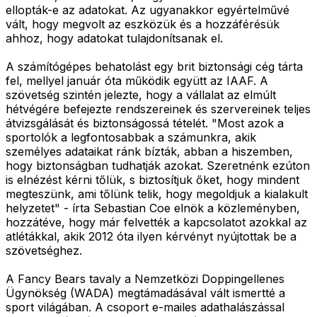
ellopták-e az adatokat. Az ugyanakkor egyértelművé
vált, hogy megvolt az eszközük és a hozzáférésük
ahhoz, hogy adatokat tulajdonítsanak el.
A számítógépes behatolást egy brit biztonsági cég tárta
fel, mellyel január óta működik együtt az IAAF. A
szövetség szintén jelezte, hogy a vállalat az elmúlt
hétvégére befejezte rendszereinek és szervereinek teljes
átvizsgálását és biztonságossá tételét. "Most azok a
sportolók a legfontosabbak a számunkra, akik
személyes adataikat ránk bízták, abban a hiszemben,
hogy biztonságban tudhatják azokat. Szeretnénk ezúton
is elnézést kérni tőlük, s biztosítjuk őket, hogy mindent
megteszünk, ami tőlünk telik, hogy megoldjuk a kialakult
helyzetet" - írta Sebastian Coe elnök a közleményben,
hozzátéve, hogy már felvették a kapcsolatot azokkal az
atlétákkal, akik 2012 óta ilyen kérvényt nyújtottak be a
szövetséghez.
A Fancy Bears tavaly a Nemzetközi Doppingellenes
Ügynökség (WADA) megtámadásával vált ismertté a
sport világában. A csoport e-mailes adathalászással