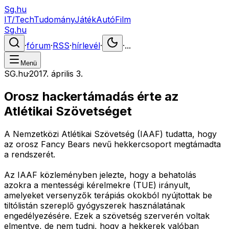
Sg.hu
IT/Tech
Tudomány
Játék
Autó
Film
Sg.hu
·
fórum
·
RSS
·
hírlevél
·
·
...
Menü
SG.hu
·
2017. április 3.
Orosz hackertámadás érte az
Atlétikai Szövetséget
A Nemzetközi Atlétikai Szövetség (IAAF) tudatta, hogy
az orosz Fancy Bears nevű hekkercsoport megtámadta
a rendszerét.
Az IAAF közleményben jelezte, hogy a behatolás
azokra a mentességi kérelmekre (TUE) irányult,
amelyeket versenyzők terápiás okokból nyújtottak be
tiltólistán szereplő gyógyszerek használatának
engedélyezésére. Ezek a szövetség szerverén voltak
elmentve, de nem tudni, hogy a hekkerek valóban