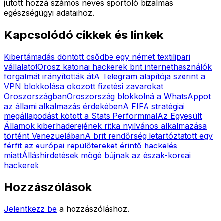
jutott hozzá számos neves sportoló bizalmas
egészségügyi adataihoz.
Kapcsolódó cikkek és linkek
Kibertámadás döntött csődbe egy német textilipari
vállalatot
Orosz katonai hackerek brit internethasználók
forgalmát irányították át
A Telegram alapítója szerint a
VPN blokkolása okozott fizetési zavarokat
Oroszországban
Oroszország blokkolná a WhatsAppot
az állami alkalmazás érdekében
A FIFA stratégiai
megállapodást kötött a Stats Performmal
Az Egyesült
Államok kiberhaderejének ritka nyilvános alkalmazása
történt Venezuelában
A brit rendőrség letartóztatott egy
férfit az európai repülőtereket érintő hackelés
miatt
Álláshirdetések mögé bújnak az észak-koreai
hackerek
Hozzászólások
Jelentkezz be
a hozzászóláshoz.