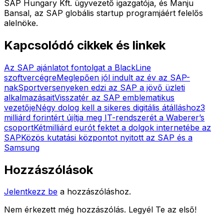
SAP Hungary Kft. ügyvezető igazgatója, és Manju
Bansal, az SAP globális startup programjáért felelős
alelnöke.
Kapcsolódó cikkek és linkek
Az SAP ajánlatot fontolgat a BlackLine
szoftvercégre
Meglepően jól indult az év az SAP-
nak
Sportversenyeken edzi az SAP a jövő üzleti
alkalmazásait
Visszatér az SAP emblematikus
vezetője
Négy dolog kell a sikeres digitális átálláshoz
3
milliárd forintért újítja meg IT-rendszerét a Waberer’s
csoport
Kétmilliárd eurót fektet a dolgok internetébe az
SAP
Közös kutatási központot nyitott az SAP és a
Samsung
Hozzászólások
Jelentkezz be
a hozzászóláshoz.
Nem érkezett még hozzászólás. Legyél Te az első!