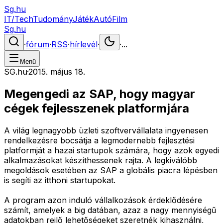
Sg.hu
IT/Tech
Tudomány
Játék
Autó
Film
Sg.hu
·
fórum
·
RSS
·
hírlevél
·
·
...
Menü
SG.hu
·
2015. május 18.
Megengedi az SAP, hogy magyar
cégek fejlesszenek platformjára
A világ legnagyobb üzleti szoftvervállalata ingyenesen
rendelkezésre bocsátja a legmodernebb fejlesztési
platformját a hazai startupok számára, hogy azok egyedi
alkalmazásokat készíthessenek rajta. A legkiválóbb
megoldások esetében az SAP a globális piacra lépésben
is segíti az itthoni startupokat.
A program azon induló vállalkozások érdeklődésére
számít, amelyek a big datában, azaz a nagy mennyiségű
adatokban rejlő lehetőségeket szeretnék kihasználni,