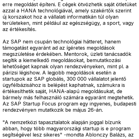
erre megoldást építeni. E cégek ötvözhetik saját ötletüket
azzal a HANA technológiával, amely szakértők szerint
új korszakot hoz a vállalati informatikán túl olyan
területeken, mint például az egészségügy, a sport, vagy
az értékesítés.
Az SAP nem csupán technológiai hátteret, hanem
támogatást egyaránt ad az ígéretes megoldások
megszületése érdekében. Mentorok, üzleti tanácsadók
segítik a kiemelkedő megoldásokat, bemutatkozási
lehetőséget kapnak olyan rendezvényeken, mint pl. a
párizsi légishow. A legjobb megoldások esetén a
startupok az SAP globális, 300 000 vállalatot jelentő
ügyfélbázisához is belépést kaphatnak, számukra is
értékesíthetik saját, HANA-alapú megoldásukat, de
bármely más felhasználó számára egyaránt megtehetik.
Az SAP Startup Focus program egy ingyenes, budapesti
rendezvényen mutatkozik be május 26-án.
"A nemzetközi tapasztalatok alapján joggal bízunk
abban, hogy több magyarországi startup is e program
segítségével lesz sikeres" -mondta Ablonczy Balázs, az