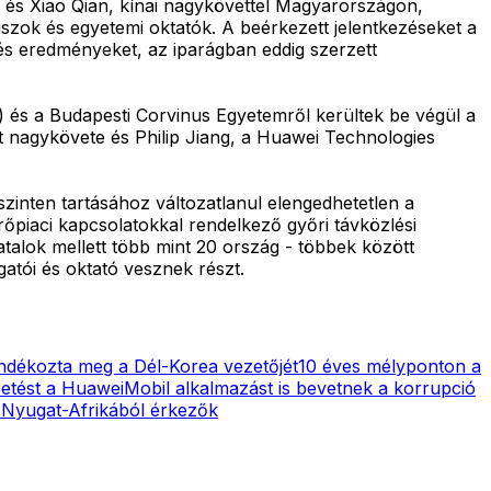
l és Xiao Qian, kínai nagykövettel Magyarországon,
szok és egyetemi oktatók. A beérkezett jelentkezéseket a
 és eredményeket, az iparágban eddig szerzett
 és a Budapesti Corvinus Egyetemről kerültek be végül a
t nagykövete és Philip Jiang, a Huawei Technologies
zinten tartásához változatlanul elengedhetetlen a
őpiaci kapcsolatokkal rendelkező győri távközlési
talok mellett több mint 20 ország - többek között
atói és oktató vesznek részt.
jándékozta meg a Dél-Korea vezetőjét
10 éves mélyponton a
zetést a Huawei
Mobil alkalmazást is bevetnek a korrupció
 Nyugat-Afrikából érkezők