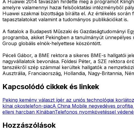
A Huawei 2014 tavaszán hirdette meg a programot Klingham
amelyre valamennyi hazai felsőoktatási intézményből pály
Huawei szakmai bizottsága bírálta el. Az értékelés során
tapasztalatokat valamint a tudományos publikációkat is.
A fiatalok a Budapesti Műszaki és Gazdaságtudományi Egy
programba, akiket Pekingben a tanulmányút ünnepélyes me
Group globális elnök-helyettese köszöntött.
Péceli Gábor, a BME rektora a sikeres BME-s hallgatói je
nagyvállalatok bevonása. Földesi Péter, a SZE rektora ör
tanszékről szép számmal kerültek hallgatók a nemzetközi
Ausztrália, Franciaország, Hollandia, Nagy-Britannia, Né
Kapcsolódó cikkek és linkek
Peking kemény választ ígér az uniós technológiai korláto
kínai okostelefon-piac
A China Mobile negyedéves profitja
elleni harcban Kínában
Telefonos nyomkövetéssel védené
Hozzászólások