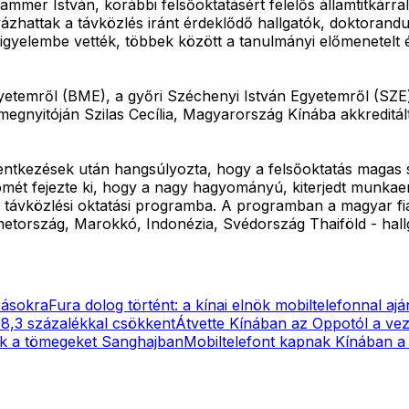
mer István, korábbi felsőoktatásért felelős államtitkárra
ázhattak a távközlés iránt érdeklődő hallgatók, doktorandu
 figyelembe vették, többek között a tanulmányi előmenetelt
etemről (BME), a győri Széchenyi István Egyetemről (SZE)
gnyitóján Szilas Cecília, Magyarország Kínába akkreditál
lentkezések után hangsúlyozta, hogy a felsőoktatás magas s
ömét fejezte ki, hogy a nagy hagyományú, kiterjedt munkaer
 távközlési oktatási programba. A programban a magyar fia
metország, Marokkó, Indonézia, Svédország Thaiföld - hallg
zásokra
Fura dolog történt: a kínai elnök mobiltelefonnal a
 8,3 százalékkal csökkent
Átvette Kínában az Oppotól a ve
k a tömegeket Sanghajban
Mobiltelefont kapnak Kínában a