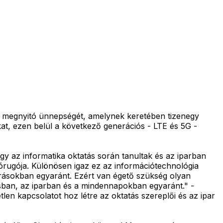
út megnyitó ünnepségét, amelynek keretében tizenegy
kat, ezen belül a következő generációs - LTE és 5G -
y az informatika oktatás során tanultak és az iparban
atórugója. Különösen igaz ez az információtechnológia
várásokban egyaránt. Ezért van égető szükség olyan
sban, az iparban és a mindennapokban egyaránt." -
 kapcsolatot hoz létre az oktatás szereplői és az ipar