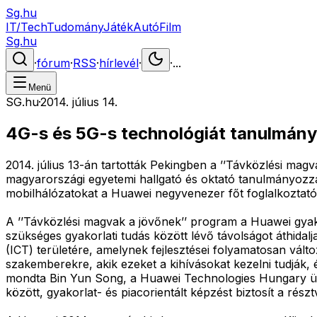
Sg.hu
IT/Tech
Tudomány
Játék
Autó
Film
Sg.hu
·
fórum
·
RSS
·
hírlevél
·
·
...
Menü
SG.hu
·
2014. július 14.
4G-s és 5G-s technológiát tanulmány
2014. július 13-án tartották Pekingben a ’’Távközlési ma
magyarországi egyetemi hallgató és oktató tanulmányozza 
mobilhálózatokat a Huawei negyvenezer főt foglalkoztat
A ’’Távközlési magvak a jövőnek’’ program a Huawei gyako
szükséges gyakorlati tudás között lévő távolságot áthidal
(ICT) területére, amelynek fejlesztései folyamatosan vál
szakemberekre, akik ezeket a kihívásokat kezelni tudják
mondta Bin Yun Song, a Huawei Technologies Hungary ügyv
között, gyakorlat- és piacorientált képzést biztosít a rész