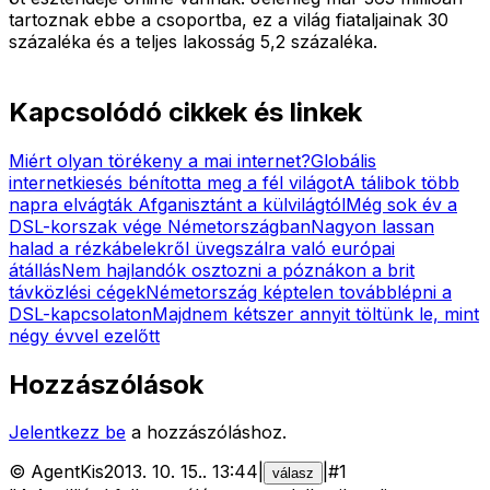
tartoznak ebbe a csoportba, ez a világ fiataljainak 30
százaléka és a teljes lakosság 5,2 százaléka.
Kapcsolódó cikkek és linkek
Miért olyan törékeny a mai internet?
Globális
internetkiesés bénította meg a fél világot
A tálibok több
napra elvágták Afganisztánt a külvilágtól
Még sok év a
DSL-korszak vége Németországban
Nagyon lassan
halad a rézkábelekről üvegszálra való európai
átállás
Nem hajlandók osztozni a póznákon a brit
távközlési cégek
Németország képtelen továbblépni a
DSL-kapcsolaton
Majdnem kétszer annyit töltünk le, mint
négy évvel ezelőtt
Hozzászólások
Jelentkezz be
a hozzászóláshoz.
©
AgentKis
2013. 10. 15.
.
13:44
|
|
#
1
válasz