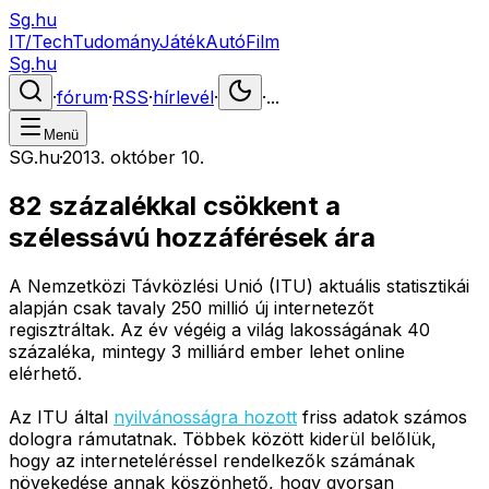
Sg.hu
IT/Tech
Tudomány
Játék
Autó
Film
Sg.hu
·
fórum
·
RSS
·
hírlevél
·
·
...
Menü
SG.hu
·
2013. október 10.
82 százalékkal csökkent a
szélessávú hozzáférések ára
A Nemzetközi Távközlési Unió (ITU) aktuális statisztikái
alapján csak tavaly 250 millió új internetezőt
regisztráltak. Az év végéig a világ lakosságának 40
százaléka, mintegy 3 milliárd ember lehet online
elérhető.
Az ITU által
nyilvánosságra hozott
friss adatok számos
dologra rámutatnak. Többek között kiderül belőlük,
hogy az interneteléréssel rendelkezők számának
növekedése annak köszönhető, hogy gyorsan