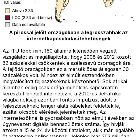
A pirossal jelölt országokban a legrosszabbak az
internetkapcsolódási lehetőségek
Az ITU több mint 160 államra kiterjedően végzett
vizsgálatot és megállapította, hogy 2008 és 2012 között
82 százalékkal csökkentek a szélessávú csomagok árai.
A fejlődő országokban ez a mérséklődés átlagosan 30
százalékos volt. Mindez az elmúlt esztendőkben
megvalósított fejlesztéseknek köszönhető. Sok afrikai
államban eddig csak drága műholdas kapcsolaton
keresztül lehetett internetezni, a 2010-es dél-afrikai
világbajnokság azonban fontos impulzust adott a
fejlesztéseknek: tenger alatti kábeleket fektettek le,
ezáltal olcsóbb elérések jelenhettek meg. Az
internetezőknél is gyorsabban nőtt az elmúlt években az
úgynevezett digitális bennszülöttek száma. Így hívják
azokat a 15 és 24 év közötti fiatalokat, akik már legalább
öt esztendeje online vannak. Jelenleg már 363 millióan