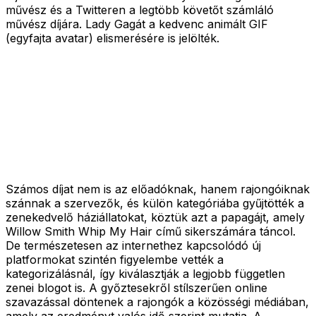
művész és a Twitteren a legtöbb követőt számláló
művész díjára. Lady Gagát a kedvenc animált GIF
(egyfajta avatar) elismerésére is jelölték.
Számos díjat nem is az előadóknak, hanem rajongóiknak
szánnak a szervezők, és külön kategóriába gyűjtötték a
zenekedvelő háziállatokat, köztük azt a papagájt, amely
Willow Smith Whip My Hair című sikerszámára táncol.
De természetesen az internethez kapcsolódó új
platformokat szintén figyelembe vették a
kategorizálásnál, így kiválasztják a legjobb független
zenei blogot is. A győztesekről stílszerűen online
szavazással döntenek a rajongók a közösségi médiában,
amely az eredményt valós idő szerint mutatja. A