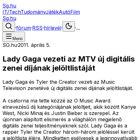
Sg.hu
IT/Tech
Tudomány
Játék
Autó
Film
Sg.hu
·
fórum
·
RSS
·
hírlevél
·
·
...
Menü
SG.hu
·
2011. április 5.
Lady Gaga vezeti az MTV új digitális
zenei díjának jelöltlistáját
Lady Gaga és Tyler the Creator vezeti az Music
Television zenetévé új digitális zenei díjának jelöltlistáját.
A csatorna ma tette közzé az O Music Award
elnevezésű díj kategóriájának jelöltjeit, akik között Kanye
West, Nicki Minaj és Justin Bieber is szerepel. Az
újonnan alapított elismerés a világhálón megjelenő
digitális zenei teljesítményeknek szól. Lady Gaga és a
rapper Tyler the Creator három-három jelöléssel került
a jelöltlista élére. Mindketten esélyesek a leginnovatívabb