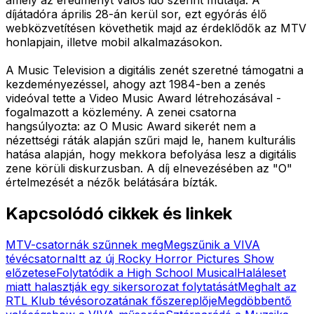
díjátadóra április 28-án kerül sor, ezt egyórás élő
webközvetítésen követhetik majd az érdeklődők az MTV
honlapjain, illetve mobil alkalmazásokon.
A Music Television a digitális zenét szeretné támogatni a
kezdeményezéssel, ahogy azt 1984-ben a zenés
videóval tette a Video Music Award létrehozásával -
fogalmazott a közlemény. A zenei csatorna
hangsúlyozta: az O Music Award sikerét nem a
nézettségi ráták alapján szűri majd le, hanem kulturális
hatása alapján, hogy mekkora befolyása lesz a digitális
zene körüli diskurzusban. A díj elnevezésében az "O"
értelmezését a nézők belátására bízták.
Kapcsolódó cikkek és linkek
MTV-csatornák szűnnek meg
Megszűnik a VIVA
tévécsatorna
Itt az új Rocky Horror Pictures Show
előzetese
Folytatódik a High School Musical
Haláleset
miatt halasztják egy sikersorozat folytatását
Meghalt az
RTL Klub tévésorozatának főszereplője
Megdöbbentő