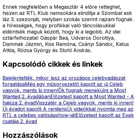
Ennek megfelelően a Megasztár 4 előre retteghet,
hiszen az RTL Klub nemsokára elindítja a Szombat esti
láz 3. szezonját, melyben szokás szerint rajzani fognak
a hírességek, hogy profikkal való táncolásukkal
eldöntsék maguk között, hogy ki a legjobb. Az idei
sztárfelhozatal: Gáspár Bea, Udvaros Dorottya,
Dammak Jázmin, Kiss Ramóna, Csányi Sándor, Katus
Attila, Rózsa György és Stohl András.
Kapcsolódó cikkek és linkek
Bejelentették, mikor lesz az országos celebvadászat
forgatása
Még egy műsorvezetőt kapott az új Celeb
vagyok, ments ki innen!
Ők fognak menekülni a Most
Wanted 2. évadában
Előzetest kapott a Most Wanted - A
hajsza 2. évad
Visszatér a Celeb vagyok, ments ki innen!
Új évadot kapott A renitens
Új videókkal nyomta meg az
RTL a celebes valóságshow-ját
Előzetest kapott az Exek
csatája 2. évad
Hozzászólások