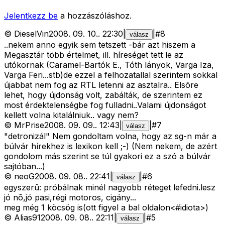
Jelentkezz be
a hozzászóláshoz.
©
DieselVin
2008. 09. 10.
.
22:30
|
|
#
8
válasz
..nekem anno egyik sem tetszett -bár azt hiszem a
Megasztár több értelmet, ill. híreséget tett le az
utókornak (Caramel-Bartók E., Tóth lányok, Varga Iza,
Varga Feri...stb)de ezzel a felhozatallal szerintem sokkal
újabbat nem fog az RTL letenni az asztalra.. Elsõre
lehet, hogy újdonság volt, zabálták, de szerintem ez
most érdektelenségbe fog fulladni..Valami újdonságot
kellett volna kitalálniuk.. vagy nem?
©
MrPrise
2008. 09. 09.
.
12:43
|
|
#
7
válasz
"detronizál" Nem gondoltam volna, hogy az sg-n már a
búlvár hírekhez is lexikon kell ;-) (Nem nekem, de azért
gondolom más szerint se túl gyakori ez a szó a búlvár
sajtóban...)
©
neoG
2008. 09. 08.
.
22:41
|
|
#
6
válasz
egyszerû: próbálnak minél nagyobb réteget lefedni.lesz
jó nõ,jó pasi,régi motoros, cigány...
meg még 1 köcsög is(ott figyel a bal oldalon<#idiota>
)
©
Alias91
2008. 09. 08.
.
22:11
|
|
#
5
válasz