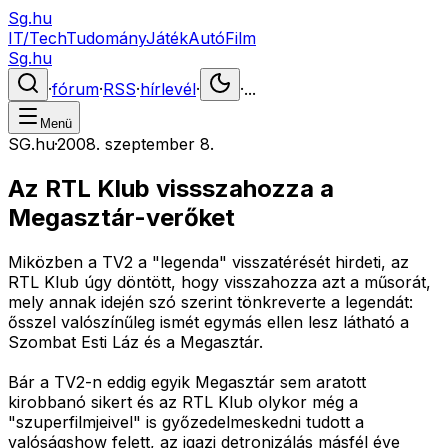
Sg.hu
IT/Tech
Tudomány
Játék
Autó
Film
Sg.hu
·
fórum
·
RSS
·
hírlevél
·
·
...
Menü
SG.hu
·
2008. szeptember 8.
Az RTL Klub vissszahozza a
Megasztár-verőket
Miközben a TV2 a "legenda" visszatérését hirdeti, az
RTL Klub úgy döntött, hogy visszahozza azt a műsorát,
mely annak idején szó szerint tönkreverte a legendát:
ősszel valószínűleg ismét egymás ellen lesz látható a
Szombat Esti Láz és a Megasztár.
Bár a TV2-n eddig egyik Megasztár sem aratott
kirobbanó sikert és az RTL Klub olykor még a
"szuperfilmjeivel" is győzedelmeskedni tudott a
valóságshow felett, az igazi detronizálás másfél éve