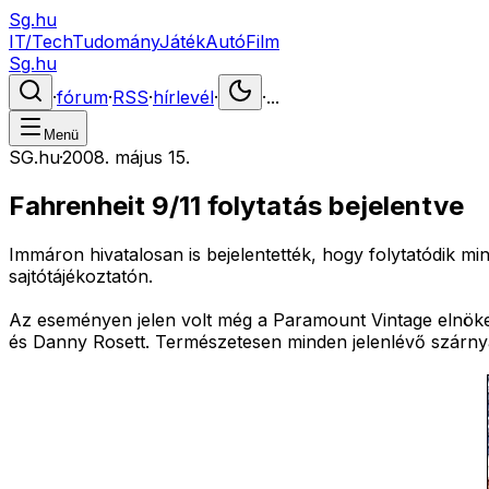
Sg.hu
IT/Tech
Tudomány
Játék
Autó
Film
Sg.hu
·
fórum
·
RSS
·
hírlevél
·
·
...
Menü
SG.hu
·
2008. május 15.
Fahrenheit 9/11 folytatás bejelentve
Immáron hivatalosan is bejelentették, hogy folytatódik m
sajtótájékoztatón.
Az eseményen jelen volt még a Paramount Vintage elnöke
és Danny Rosett. Természetesen minden jelenlévő szárnyal