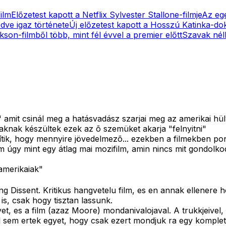
ilm
Előzetest kapott a Netflix Sylvester Stallone-filmje
Az egé
dve igaz története
Új előzetest kapott a Hosszú Katinka-d
kson-filmből több, mint fél évvel a premier előtt
Szavak nélk
or" amit csinál meg a hatásvadász szarjai meg az amerikai 
knak készültek ezek az õ szemüket akarja "felnyitni"
ik, hogy mennyire jövedelmezõ... ezekben a filmekben po
 úgy mint egy átlag mai mozifilm, amin nincs mit gondolkodn
"amerikaiak"
 Dissent. Kritikus hangvetelu film, es en annak ellenere h
s, csak hogy tisztan lassunk.
yet, es a film (azaz Moore) mondanivalojaval. A trukkjeiv
al sem ertek egyet, hogy csak ezert mondjuk ra egy komple