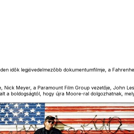
inden idők legjövedelmezőbb dokumentumfilmje, a Fahrenhei
, Nick Meyer, a Paramount Film Group vezetője, John Lesh
t a boldogságtól, hogy újra Moore-ral dolgozhatnak, melye