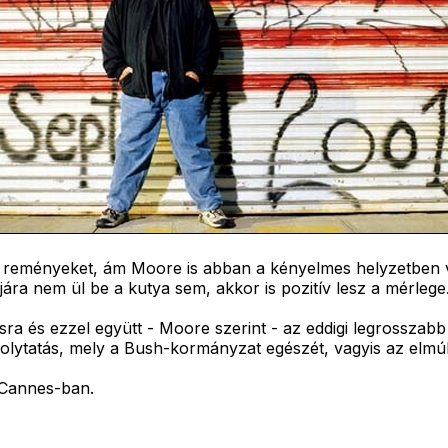
t reményeket, ám Moore is abban a kényelmes helyzetben va
a nem ül be a kutya sem, akkor is pozitív lesz a mérlege. D
a és ezzel együtt - Moore szerint - az eddigi legrosszabb 
lytatás, mely a Bush-kormányzat egészét, vagyis az elmúlt 
t Cannes-ban.