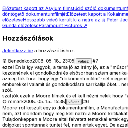
Előzetest kapott az Asylum filmstúdió szóló dokumentumf
döntögető dokumentumfilmjét
Előzetest kapott a Kokainme
előzetese
Hosszabb videó került ki a netre az új Peter Jac
Gunda előzetese
Paramount Pictures
↗
Hozzászólások
Jelentkezz be
a hozzászóláshoz.
©
Benedekco
2008. 05. 18.
.
23:05
|
|
#
7
válasz
ezzel Én is így vagyok, a téma jó az irány jó, ez a "mûs
kezdenének el gondolkodni és elsõsorban sztem amerikaia
azmeg tök fura, hogy egy "dokumentumfilm"-nél megemlít
emberekkel valamit és gondolkodásra sarrkallja õket... nem
szól...
szal jók ezek a Moore filmek és el kell nézni nekik hogy 
©
remark
2008. 05. 15.
.
15:38
|
|
#
6
válasz
Moore-rol keszult egy jo dokumentumfilm, a Manufacturing
nem, azt mondom hogy meg kell nezni a Moore kritikakat i
Tulajdonkeppen a Moore altal felvetett temakkal ertek eg
dolgokat spontannak tuntet fel, nem ertek egyet. De azz