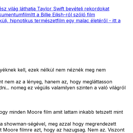
sz világ láthatja Taylor Swift bevételi rekordokat
okumentumfilm
Itt a Billie Eilish-ról szóló film
üli, hipnotikus természetfilm egy malac életéről - itt a
hülyéknek kell, ezek nélkül nem néznék meg nem
nt nem az a lényeg, hanem az, hogy megláttasson
i... nomeg ez végülis valamilyen szinten a való világról
ogy minden Moore film amit lattam inkabb tetszett mint
el, a showman-ségével, meg azzal hogy megrendezett
tt Moore filmre azt, hogy az hazugsag. Nem az. Viszont