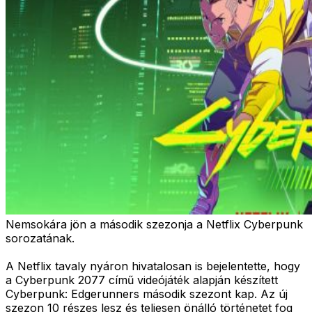
Nemsokára jön a második szezonja a Netflix Cyberpunk
sorozatának.
A Netflix tavaly nyáron hivatalosan is bejelentette, hogy
a Cyberpunk 2077 című videójáték alapján készített
Cyberpunk: Edgerunners második szezont kap. Az új
szezon 10 részes lesz és teljesen önálló történetet fog