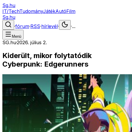
Sg.hu
IT/Tech
Tudomány
Játék
Autó
Film
Sg.hu
·
fórum
·
RSS
·
hírlevél
·
·
...
Menü
SG.hu
·
2026. július 2.
Kiderült, mikor folytatódik
Cyberpunk: Edgerunners