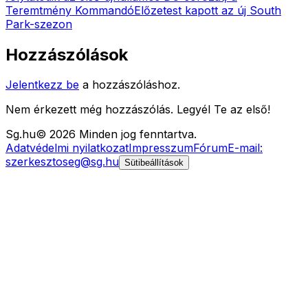
Teremtmény Kommandó
Előzetest kapott az új South
Park-szezon
Hozzászólások
Jelentkezz be
a hozzászóláshoz.
Nem érkezett még hozzászólás. Legyél Te az első!
Sg
.hu
©
2026
Minden jog fenntartva.
Adatvédelmi nyilatkozat
Impresszum
Fórum
E-mail:
szerkesztoseg@sg.hu
Sütibeállítások