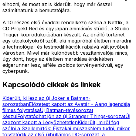
elhozni, és most az is kiderült, hogy már ősszel
számíthatunk a bemutatójára.
A 10 részes első évaddal rendelkező széria a Netflix, a
CD Projekt Red és egy japán animációs stúdió, a Studio
Trigger koprodukciójában készült. Az önálló történet
egy utcakölyökről szólt, aki megpróbál életben maradni
a technológia- és testmodifikációk rabjává vált jövőbeli
városban. Mivel már különösebb veszítenivalója nincs,
úgy dönt, hogy az életben maradása érdekében
edgerunner lesz, afféle zsoldos törvényenkívüli, egy
cyberpunk.
Kapcsolódó cikkek és linkek
Kiderült, ki lesz az új Joker a Batman-
sorozatban
Előzetest kapott az Avatár - Aang legendája
filmes folytatása
Új Batman-tévésorozat
készül
Folytatódhat jön az új Stranger Things-sorozat
Új
szezont kapott a Legyőzhetetlen
Kiderült, miről fog
szólni a Szellemirtók: Éjszakai műszak
Nem tudni, mikor
folytatódik az első újhullámos DC-sorozat, a