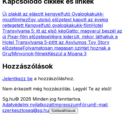
Kapcsolódó cikkek és linkek
Új plakát az elásott kengyelfutó Gyalogkakukk-
mozifilmhez
Egy utolsó előzetest kapott az évekig
rejtegetett Kengyelfutó gyalogkakukk-film
Hotel
Transylvania 5: itt az első kép
Gatto: magyarul beszél az
új Pixar-film előzetese
Végre kiderült, mikor láthatjuk a
Hotel Transylvania 5-öt
Itt az Asylumos Toy Story
előzetese
Folyamatosan magasan szintet hoznak a
Gru/Minyonok-filmek
Készül a Moana 3
Hozzászólások
Jelentkezz be
a hozzászóláshoz.
Nem érkezett még hozzászólás. Legyél Te az első!
Sg
.hu
©
2026
Minden jog fenntartva.
Adatvédelmi nyilatkozat
Impresszum
Fórum
E-mail:
szerkesztoseg@sg.hu
Sütibeállítások