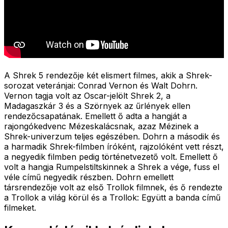
A Shrek 5 rendezője két elismert filmes, akik a Shrek-
sorozat veteránjai: Conrad Vernon és Walt Dohrn.
Vernon tagja volt az Oscar-jelölt Shrek 2, a
Madagaszkár 3 és a Szörnyek az űrlények ellen
rendezőcsapatának. Emellett ő adta a hangját a
rajongókedvenc Mézeskalácsnak, azaz Mézinek a
Shrek-univerzum teljes egészében. Dohrn a második és
a harmadik Shrek-filmben íróként, rajzolóként vett részt,
a negyedik filmben pedig történetvezető volt. Emellett ő
volt a hangja Rumpelstiltskinnek a Shrek a vége, fuss el
véle című negyedik részben. Dohrn emellett
társrendezője volt az első Trollok filmnek, és ő rendezte
a Trollok a világ körül és a Trollok: Együtt a banda című
filmeket.