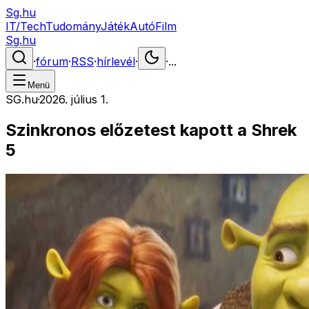
Sg.hu
IT/Tech
Tudomány
Játék
Autó
Film
Sg.hu
·
fórum
·
RSS
·
hírlevél
·
·
...
Menü
SG.hu
·
2026. július 1.
Szinkronos előzetest kapott a Shrek
5