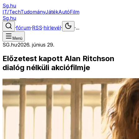
Sg.hu
IT/Tech
Tudomány
Játék
Autó
Film
Sg.hu
·
fórum
·
RSS
·
hírlevél
·
·
...
Menü
SG.hu
·
2026. június 29.
Előzetest kapott Alan Ritchson
dialóg nélküli akciófilmje