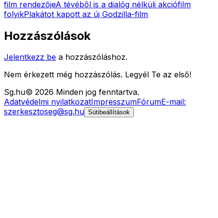
film rendezője
A tévéből is a dialóg nélküli akciófilm
folyik
Plakátot kapott az új Godzilla-film
Hozzászólások
Jelentkezz be
a hozzászóláshoz.
Nem érkezett még hozzászólás. Legyél Te az első!
Sg
.hu
©
2026
Minden jog fenntartva.
Adatvédelmi nyilatkozat
Impresszum
Fórum
E-mail:
szerkesztoseg@sg.hu
Sütibeállítások