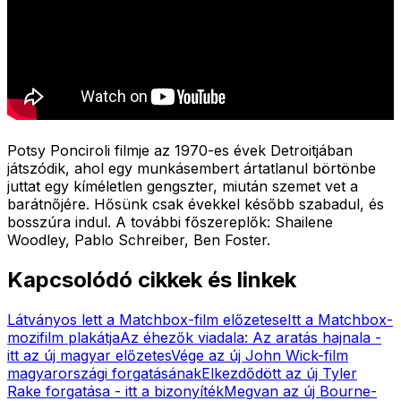
Potsy Ponciroli filmje az 1970-es évek Detroitjában
játszódik, ahol egy munkásembert ártatlanul börtönbe
juttat egy kíméletlen gengszter, miután szemet vet a
barátnőjére. Hősünk csak évekkel később szabadul, és
bosszúra indul. A további főszereplők: Shailene
Woodley, Pablo Schreiber, Ben Foster.
Kapcsolódó cikkek és linkek
Látványos lett a Matchbox-film előzetese
Itt a Matchbox-
mozifilm plakátja
Az éhezők viadala: Az aratás hajnala -
itt az új magyar előzetes
Vége az új John Wick-film
magyarországi forgatásának
Elkezdődött az új Tyler
Rake forgatása - itt a bizonyíték
Megvan az új Bourne-