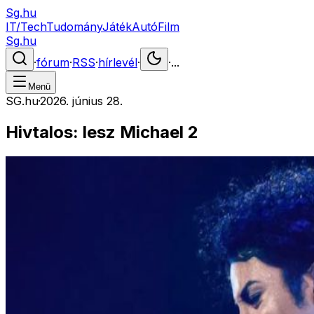
Sg.hu
IT/Tech
Tudomány
Játék
Autó
Film
Sg.hu
·
fórum
·
RSS
·
hírlevél
·
·
...
Menü
SG.hu
·
2026. június 28.
Hivtalos: lesz Michael 2