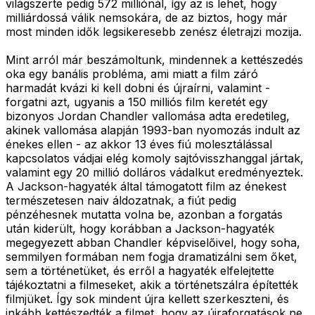
világszerte pedig 572 milliónál, így az is lehet, hogy
milliárdossá válik nemsokára, de az biztos, hogy már
most minden idők legsikeresebb zenész életrajzi mozija.
Mint arról már beszámoltunk, mindennek a kettészedés
oka egy banális probléma, ami miatt a film záró
harmadát kvázi ki kell dobni és újraírni, valamint -
forgatni azt, ugyanis a 150 milliós film keretét egy
bizonyos Jordan Chandler vallomása adta eredetileg,
akinek vallomása alapján 1993-ban nyomozás indult az
énekes ellen - az akkor 13 éves fiú molesztálással
kapcsolatos vádjai elég komoly sajtóvisszhanggal jártak,
valamint egy 20 millió dolláros vádalkut eredményeztek.
A Jackson-hagyaték által támogatott film az énekest
természetesen naiv áldozatnak, a fiút pedig
pénzéhesnek mutatta volna be, azonban a forgatás
után kiderült, hogy korábban a Jackson-hagyaték
megegyezett abban Chandler képviselőivel, hogy soha,
semmilyen formában nem fogja dramatizálni sem őket,
sem a történetüket, és erről a hagyaték elfelejtette
tájékoztatni a filmeseket, akik a történetszálra építették
filmjüket. Így sok mindent újra kellett szerkeszteni, és
inkább kettészedték a filmet, hogy az újraforgatások ne