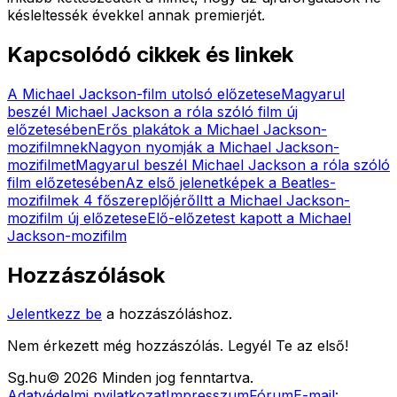
késleltessék évekkel annak premierjét.
Kapcsolódó cikkek és linkek
A Michael Jackson-film utolsó előzetese
Magyarul
beszél Michael Jackson a róla szóló film új
előzetesében
Erős plakátok a Michael Jackson-
mozifilmnek
Nagyon nyomják a Michael Jackson-
mozifilmet
Magyarul beszél Michael Jackson a róla szóló
film előzetesében
Az első jelenetképek a Beatles-
mozifilmek 4 főszereplőjéről
Itt a Michael Jackson-
mozifilm új előzetese
Elő-előzetest kapott a Michael
Jackson-mozifilm
Hozzászólások
Jelentkezz be
a hozzászóláshoz.
Nem érkezett még hozzászólás. Legyél Te az első!
Sg
.hu
©
2026
Minden jog fenntartva.
Adatvédelmi nyilatkozat
Impresszum
Fórum
E-mail: