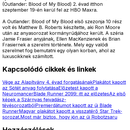
(Outlander: Blood of My Blood) 2. évad itthon
szeptember 19-én kerül fel az HBO Maxra.
A Outlander: Blood of My Blood első szezonja 10 rész
volt és Matthew B. Roberts készítette, aki Ron Moore
után az anyasorozat kormányrúdjához került. A széria
Jamie Frasier anyjának, Ellen MacKenzienek és Brian
Frasiernek a szerelmi története. Mely egy valódi
szerelmet fog bemutatni egy olyan korban, ahol az
luxuscikknek számított.
Kapcsolódó cikkek és linkek
Vége az Alapítvány 4. évad forgatásának
Plakátot kapott
az Sötét anyag folytatása
Előzetest kapott a
Neuromancer
Blade Runner 2099: itt az előzetes
Az első
képek a Szárnyas fejvadász-
tévésorozatból
Premierdátumot kapott az új Blade
Runner
Magyar plakátot kapott a visszatérő Star Trek-
sorozat.
Most már biztos, hogy jön az új Robotzsaru
Hozzászólások