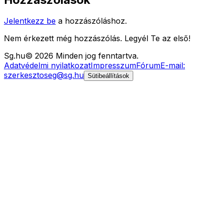
Jelentkezz be
a hozzászóláshoz.
Nem érkezett még hozzászólás. Legyél Te az első!
Sg
.hu
©
2026
Minden jog fenntartva.
Adatvédelmi nyilatkozat
Impresszum
Fórum
E-mail:
szerkesztoseg@sg.hu
Sütibeállítások