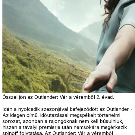
Ősszel jön az Outlander: Vér a véremből 2. évad.
Idén a nyolcadik szezonjával befejeződött az Outlander -
Az idegen című, időutazással megspékelt történelmi
sorozat, azonban a rajongóknak nem kell búsulniuk,
hiszen a tavalyi premierje után nemsokára megérkezik
spinoff folytatása. Az Outlander: Vér a véremből