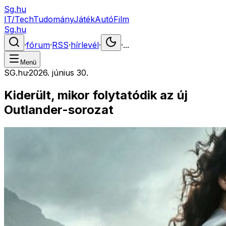
Sg.hu
IT/Tech
Tudomány
Játék
Autó
Film
Sg.hu
·
fórum
·
RSS
·
hírlevél
·
·
...
Menü
SG.hu
·
2026. június 30.
Kiderült, mikor folytatódik az új
Outlander-sorozat