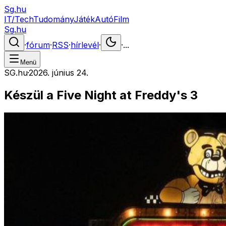
Sg.hu
IT/Tech
Tudomány
Játék
Autó
Film
Sg.hu
·
fórum
·
RSS
·
hírlevél
·
·
...
Menü
SG.hu
·
2026. június 24.
Készül a Five Night at Freddy's 3