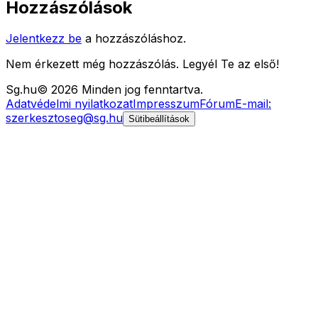
Hozzászólások
Jelentkezz be
a hozzászóláshoz.
Nem érkezett még hozzászólás. Legyél Te az első!
Sg
.hu
©
2026
Minden jog fenntartva.
Adatvédelmi nyilatkozat
Impresszum
Fórum
E-mail:
szerkesztoseg@sg.hu
Sütibeállítások