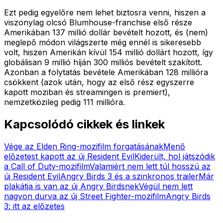
Ezt pedig egyelőre nem lehet biztosra venni, hiszen a
viszonylag olcsó Blumhouse-franchise első része
Amerikában 137 millió dollár bevételt hozott, és (nem)
meglepő módon világszerte még ennél is sikeresebb
volt, hiszen Amerikán kívül 154 millió dollárt hozott, így
globálisan 9 millió híján 300 milliós bevételt szakított.
Azonban a folytatás bevétele Amerikában 128 millióra
csökkent (azok után, hogy az első rész egyszerre
kapott moziban és streamingen is premiert),
nemzetközileg pedig 111 millióra.
Kapcsolódó cikkek és linkek
Vége az Elden Ring-mozifilm forgatásának
Menő
előzetest kapott az új Resident Evil
Kiderült, hol játszódik
a Call of Duty-mozifilm
Valamiért nem lett túl hosszú az
új Resident Evil
Angry Birds 3 és a szinkronos trailer
Már
plakátja is van az új Angry Birdsnek
Végül nem lett
nagyon durva az új Street Fighter-mozifilm
Angry Birds
3: itt az előzetes