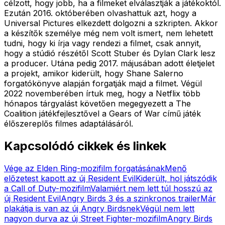
célzott, hogy jobb, ha a filmeket elválasztják a játékoktól.
Ezután 2016. októberében olvashattuk azt, hogy a
Universal Pictures elkezdett dolgozni a szkripten. Akkor
a készítők személye még nem volt ismert, nem lehetett
tudni, hogy ki írja vagy rendezi a filmet, csak annyit,
hogy a stúdió részétől Scott Stuber és Dylan Clark lesz
a producer. Utána pedig 2017. májusában adott életjelet
a projekt, amikor kiderült, hogy Shane Salerno
forgatókönyve alapján forgatják majd a filmet. Végül
2022 novemberében írtuk meg, hogy a Netflix több
hónapos tárgyalást követően megegyezett a The
Coalition játékfejlesztővel a Gears of War című játék
élőszereplős filmes adaptálásáról.
Kapcsolódó cikkek és linkek
Vége az Elden Ring-mozifilm forgatásának
Menő
előzetest kapott az új Resident Evil
Kiderült, hol játszódik
a Call of Duty-mozifilm
Valamiért nem lett túl hosszú az
új Resident Evil
Angry Birds 3 és a szinkronos trailer
Már
plakátja is van az új Angry Birdsnek
Végül nem lett
nagyon durva az új Street Fighter-mozifilm
Angry Birds