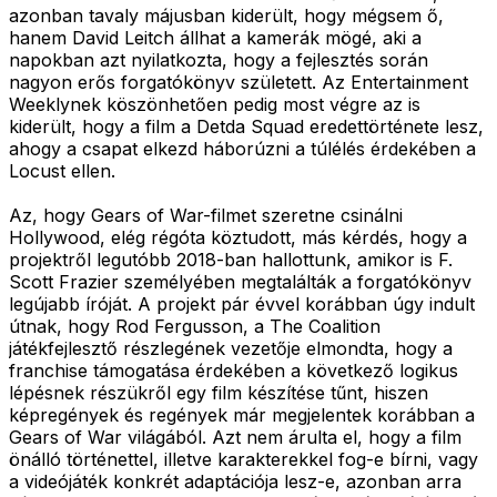
azonban tavaly májusban kiderült, hogy mégsem ő,
hanem David Leitch állhat a kamerák mögé, aki a
napokban azt nyilatkozta, hogy a fejlesztés során
nagyon erős forgatókönyv született. Az Entertainment
Weeklynek köszönhetően pedig most végre az is
kiderült, hogy a film a Detda Squad eredettörténete lesz,
ahogy a csapat elkezd háborúzni a túlélés érdekében a
Locust ellen.
Az, hogy Gears of War-filmet szeretne csinálni
Hollywood, elég régóta köztudott, más kérdés, hogy a
projektről legutóbb 2018-ban hallottunk, amikor is F.
Scott Frazier személyében megtalálták a forgatókönyv
legújabb íróját. A projekt pár évvel korábban úgy indult
útnak, hogy Rod Fergusson, a The Coalition
játékfejlesztő részlegének vezetője elmondta, hogy a
franchise támogatása érdekében a következő logikus
lépésnek részükről egy film készítése tűnt, hiszen
képregények és regények már megjelentek korábban a
Gears of War világából. Azt nem árulta el, hogy a film
önálló történettel, illetve karakterekkel fog-e bírni, vagy
a videójáték konkrét adaptációja lesz-e, azonban arra