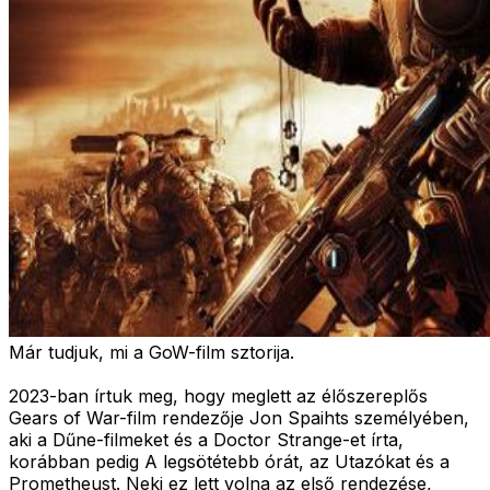
Már tudjuk, mi a GoW-film sztorija.
2023-ban írtuk meg, hogy meglett az élőszereplős
Gears of War-film rendezője Jon Spaihts személyében,
aki a Dűne-filmeket és a Doctor Strange-et írta,
korábban pedig A legsötétebb órát, az Utazókat és a
Prometheust. Neki ez lett volna az első rendezése,