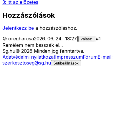
3: itt az előzetes
Hozzászólások
Jelentkezz be
a hozzászóláshoz.
©
öregharcsa
2026. 06. 24.
.
18:27
|
|
#
1
válasz
Remélem nem basszák el...
Sg
.hu
©
2026
Minden jog fenntartva.
Adatvédelmi nyilatkozat
Impresszum
Fórum
E-mail:
szerkesztoseg@sg.hu
Sütibeállítások