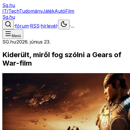
Sg.hu
IT/Tech
Tudomány
Játék
Autó
Film
Sg.hu
·
fórum
·
RSS
·
hírlevél
·
·
...
Menü
SG.hu
·
2026. június 23.
Kiderült, miről fog szólni a Gears of
War-film