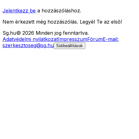
Jelentkezz be
a hozzászóláshoz.
Nem érkezett még hozzászólás. Legyél Te az első!
Sg
.hu
©
2026
Minden jog fenntartva.
Adatvédelmi nyilatkozat
Impresszum
Fórum
E-mail:
szerkesztoseg@sg.hu
Sütibeállítások