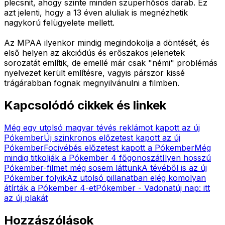
plecsnit, ahogy szinte minden szuperhősös darab. Ez
azt jelenti, hogy a 13 éven aluliak is megnézhetik
nagykorú felügyelete mellett.
Az MPAA ilyenkor mindig megindokolja a döntését, és
első helyen az akciódús és erőszakos jelenetek
sorozatát említik, de emellé már csak "némi" problémás
nyelvezet került említésre, vagyis párszor kissé
trágárabban fognak megnyilvánulni a filmben.
Kapcsolódó cikkek és linkek
Még egy utolsó magyar tévés reklámot kapott az új
Pókember
Új szinkronos előzetest kapott az új
Pókember
Focivébés előzetest kapott a Pókember
Még
mindig titkolják a Pókember 4 főgonoszát
Ilyen hosszú
Pókember-filmet még sosem láttunk
A tévéből is az új
Pókember folyik
Az utolsó pillanatban elég komolyan
átírták a Pókember 4-et
Pókember - Vadonatúj nap: itt
az új plakát
Hozzászólások