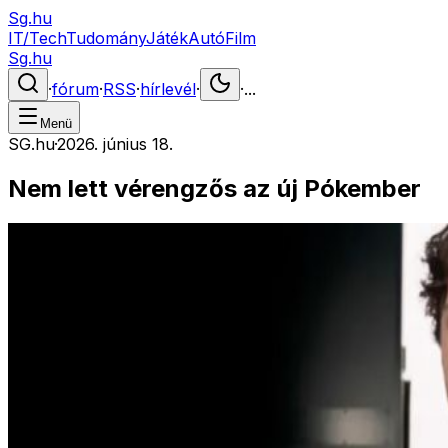
Sg.hu
IT/Tech
Tudomány
Játék
Autó
Film
Sg.hu
·
fórum
·
RSS
·
hírlevél
·
·
...
Menü
SG.hu
·
2026. június 18.
Nem lett vérengzős az új Pókember