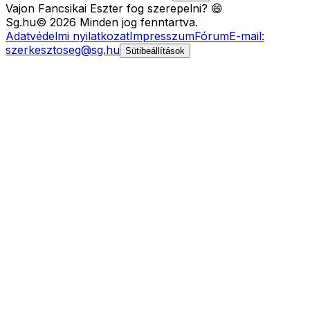
Vajon Fancsikai Eszter fog szerepelni? 😄
Sg
.hu
©
2026
Minden jog fenntartva.
Adatvédelmi nyilatkozat
Impresszum
Fórum
E-mail:
szerkesztoseg@sg.hu
Sütibeállítások