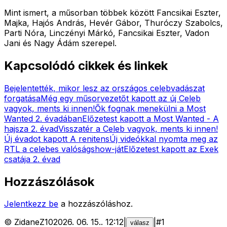
Mint ismert, a műsorban többek között Fancsikai Eszter,
Majka, Hajós András, Hevér Gábor, Thuróczy Szabolcs,
Parti Nóra, Linczényi Márkó, Fancsikai Eszter, Vadon
Jani és Nagy Ádám szerepel.
Kapcsolódó cikkek és linkek
Bejelentették, mikor lesz az országos celebvadászat
forgatása
Még egy műsorvezetőt kapott az új Celeb
vagyok, ments ki innen!
Ők fognak menekülni a Most
Wanted 2. évadában
Előzetest kapott a Most Wanted - A
hajsza 2. évad
Visszatér a Celeb vagyok, ments ki innen!
Új évadot kapott A renitens
Új videókkal nyomta meg az
RTL a celebes valóságshow-ját
Előzetest kapott az Exek
csatája 2. évad
Hozzászólások
Jelentkezz be
a hozzászóláshoz.
©
ZidaneZ10
2026. 06. 15.
.
12:12
|
|
#
1
válasz