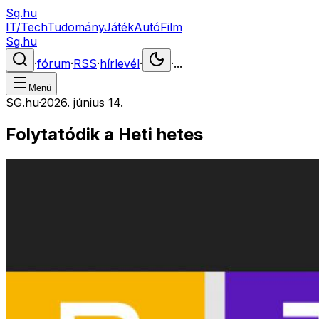
Sg.hu
IT/Tech
Tudomány
Játék
Autó
Film
Sg.hu
·
fórum
·
RSS
·
hírlevél
·
·
...
Menü
SG.hu
·
2026. június 14.
Folytatódik a Heti hetes