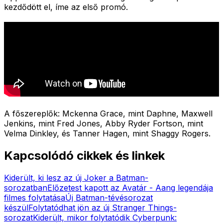
kezdődött el, íme az első promó.
A főszereplők: Mckenna Grace, mint Daphne, Maxwell
Jenkins, mint Fred Jones, Abby Ryder Fortson, mint
Velma Dinkley, és Tanner Hagen, mint Shaggy Rogers.
Kapcsolódó cikkek és linkek
Kiderült, ki lesz az új Joker a Batman-
sorozatban
Előzetest kapott az Avatár - Aang legendája
filmes folytatása
Új Batman-tévésorozat
készül
Folytatódhat jön az új Stranger Things-
sorozat
Kiderült, mikor folytatódik Cyberpunk: