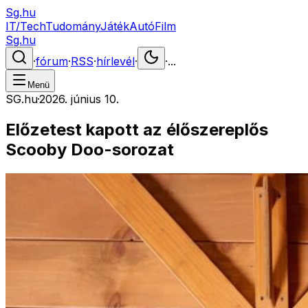
Sg.hu
IT/Tech
Tudomány
Játék
Autó
Film
Sg.hu
·
fórum
·
RSS
·
hírlevél
·
·
...
Menü
SG.hu
·
2026. június 10.
Előzetest kapott az élőszereplős
Scooby Doo-sorozat