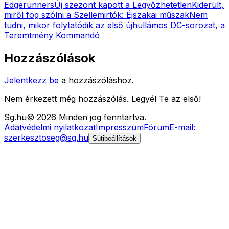
Edgerunners
Új szezont kapott a Legyőzhetetlen
Kiderült,
miről fog szólni a Szellemirtók: Éjszakai műszak
Nem
tudni, mikor folytatódik az első újhullámos DC-sorozat, a
Teremtmény Kommandó
Hozzászólások
Jelentkezz be
a hozzászóláshoz.
Nem érkezett még hozzászólás. Legyél Te az első!
Sg
.hu
©
2026
Minden jog fenntartva.
Adatvédelmi nyilatkozat
Impresszum
Fórum
E-mail:
szerkesztoseg@sg.hu
Sütibeállítások