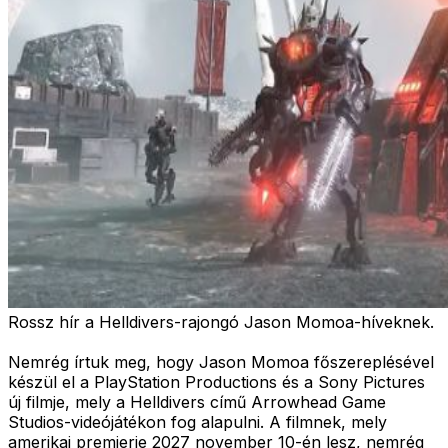
Rossz hír a Helldivers-rajongó Jason Momoa-híveknek.
Nemrég írtuk meg, hogy Jason Momoa főszereplésével
készül el a PlayStation Productions és a Sony Pictures
új filmje, mely a Helldivers című Arrowhead Game
Studios-videójátékon fog alapulni. A filmnek, mely
amerikai premierje 2027 november 10-én lesz, nemrég