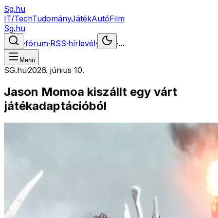
Sg.hu
IT/Tech
Tudomány
Játék
Autó
Film
Sg.hu
·
fórum
·
RSS
·
hírlevél
·
·
...
Menü
SG.hu
·
2026. június 10.
Jason Momoa kiszállt egy várt
játékadaptációból