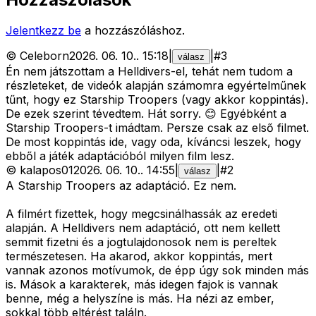
Jelentkezz be
a hozzászóláshoz.
©
Celeborn
2026. 06. 10.
.
15:18
|
|
#
3
válasz
Én nem játszottam a Helldivers-el, tehát nem tudom a
részleteket, de videók alapján számomra egyértelműnek
tűnt, hogy ez Starship Troopers (vagy akkor koppintás).
De ezek szerint tévedtem. Hát sorry. 😊 Egyébként a
Starship Troopers-t imádtam. Persze csak az első filmet.
De most koppintás ide, vagy oda, kíváncsi leszek, hogy
ebből a játék adaptációból milyen film lesz.
©
kalapos01
2026. 06. 10.
.
14:55
|
|
#
2
válasz
A Starship Troopers az adaptáció. Ez nem.
A filmért fizettek, hogy megcsinálhassák az eredeti
alapján. A Helldivers nem adaptáció, ott nem kellett
semmit fizetni és a jogtulajdonosok nem is pereltek
természetesen. Ha akarod, akkor koppintás, mert
vannak azonos motívumok, de épp úgy sok minden más
is. Mások a karakterek, más idegen fajok is vannak
benne, még a helyszíne is más. Ha nézi az ember,
sokkal több eltérést találn.