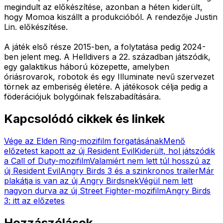
megindult az előkészítése, azonban a héten kiderült,
hogy Momoa kiszállt a produkcióból. A rendezője Justin
Lin. előkészítése.
A játék első része 2015-ben, a folytatása pedig 2024-
ben jelent meg. A Helldivers a 22. században játszódik,
egy galaktikus háború közepette, amelyben
óriásrovarok, robotok és egy Illuminate nevű szervezet
törnek az emberiség életére. A játékosok célja pedig a
föderációjuk bolygóinak felszabadítására.
Kapcsolódó cikkek és linkek
Vége az Elden Ring-mozifilm forgatásának
Menő
előzetest kapott az új Resident Evil
Kiderült, hol játszódik
a Call of Duty-mozifilm
Valamiért nem lett túl hosszú az
új Resident Evil
Angry Birds 3 és a szinkronos trailer
Már
plakátja is van az új Angry Birdsnek
Végül nem lett
nagyon durva az új Street Fighter-mozifilm
Angry Birds
3: itt az előzetes
Hozzászólások