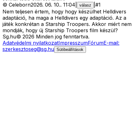
©
Celeborn
2026. 06. 10.
.
11:04
|
|
#
1
válasz
Nem teljesen értem, hogy hogy készülhet Helldivers
adaptáció, ha maga a Helldivers egy adaptáció. Az a
játék konkrétan a Starship Troopers. Akkor miért nem
mondják, hogy új Starship Troopers film készül?
Sg
.hu
©
2026
Minden jog fenntartva.
Adatvédelmi nyilatkozat
Impresszum
Fórum
E-mail:
szerkesztoseg@sg.hu
Sütibeállítások