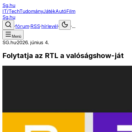
Sg.hu
IT/Tech
Tudomány
Játék
Autó
Film
Sg.hu
·
fórum
·
RSS
·
hírlevél
·
·
...
Menü
SG.hu
·
2026. június 4.
Folytatja az RTL a valóságshow-ját