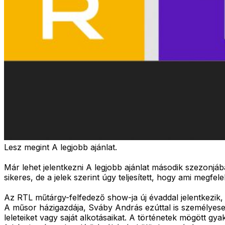
Lesz megint A legjobb ajánlat.
Már lehet jelentkezni A legjobb ajánlat második szezonjá
sikeres, de a jelek szerint úgy teljesített, hogy ami megfel
Az RTL műtárgy-felfedező show-ja új évaddal jelentkezik,
A műsor házigazdája, Sváby András ezúttal is személyesen 
leleteiket vagy saját alkotásaikat. A történetek mögött 