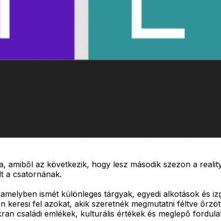
ba, amiből az következik, hogy lesz második szezon a real
elt a csatornának.
 amelyben ismét különleges tárgyak, egyedi alkotások és i
keresi fel azokat, akik szeretnék megmutatni féltve őrzött
gyakran családi emlékek, kulturális értékek és meglepő for