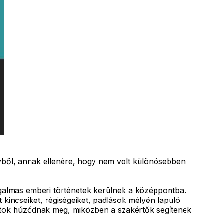
ityből, annak ellenére, hogy nem volt különösebben
zgalmas emberi történetek kerülnek a középpontba.
 kincseiket, régiségeiket, padlások mélyén lapuló
dulatok húzódnak meg, miközben a szakértők segítenek