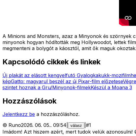
A Minions and Monsters, azaz a Minyonok és szörnyek cím
minyonok hogyan hódították meg Hollywoodot, lettek filmsz
megmenteni a bolygót a káosztól, amit ők maguk okoztak
Kapcsolódó cikkek és linkek
Új plakát az elásott kengyelfutó Gyalogkakukk-mozifilmh
kép
Gatto: magyarul beszél az új Pixar-film előzetese
Végre
szintet hoznak a Gru/Minyonok-filmek
Készül a Moana 3
Hozzászólások
Jelentkezz be
a hozzászóláshoz.
©
Runo
2026. 06. 05.
.
09:54
|
|
#
1
válasz
Imádom! Azt hiszem azért, mert tudok velük azonosulni! 