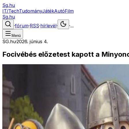
Sg.hu
IT/Tech
Tudomány
Játék
Autó
Film
Sg.hu
·
fórum
·
RSS
·
hírlevél
·
·
...
Menü
SG.hu
·
2026. június 4.
Focivébés előzetest kapott a Minyon