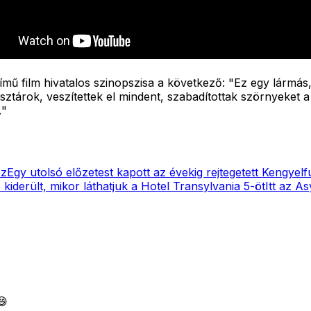
ű film hivatalos szinopszisa a következő: "
Ez egy lármás,
tárok, veszítettek el mindent, szabadítottak szörnyeket a v
.
"
ez
Egy utolsó előzetest kapott az évekig rejtegetett Kengyel
 kiderült, mikor láthatjuk a Hotel Transylvania 5-öt
Itt az A
😄