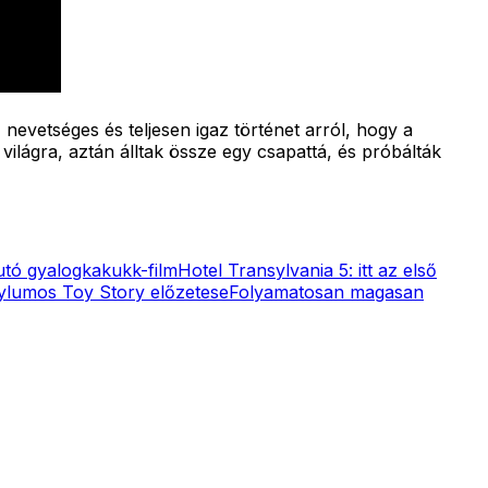
 nevetséges és teljesen igaz történet arról, hogy a
ilágra, aztán álltak össze egy csapattá, és próbálták
futó gyalogkakukk-film
Hotel Transylvania 5: itt az első
sylumos Toy Story előzetese
Folyamatosan magasan