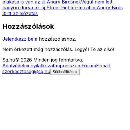
plakátja is van az új Angry Birdsnek
Végül nem lett
nagyon durva az új Street Fighter-mozifilm
Angry Birds
3: itt az előzetes
Hozzászólások
Jelentkezz be
a hozzászóláshoz.
Nem érkezett még hozzászólás. Legyél Te az első!
Sg
.hu
©
2026
Minden jog fenntartva.
Adatvédelmi nyilatkozat
Impresszum
Fórum
E-mail:
szerkesztoseg@sg.hu
Sütibeállítások