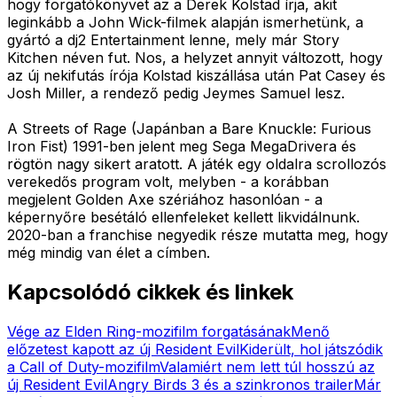
hogy forgatókönyvet az a Derek Kolstad írja, akit
leginkább a John Wick-filmek alapján ismerhetünk, a
gyártó a dj2 Entertainment lenne, mely már Story
Kitchen néven fut. Nos, a helyzet annyit változott, hogy
az új nekifutás írója Kolstad kiszállása után Pat Casey és
Josh Miller, a rendező pedig Jeymes Samuel lesz.
A Streets of Rage (Japánban a Bare Knuckle: Furious
Iron Fist) 1991-ben jelent meg Sega MegaDrivera és
rögtön nagy sikert aratott. A játék egy oldalra scrollozós
verekedős program volt, melyben - a korábban
megjelent Golden Axe szériához hasonlóan - a
képernyőre besétáló ellenfeleket kellett likvidálnunk.
2020-ban a franchise negyedik része mutatta meg, hogy
még mindig van élet a címben.
Kapcsolódó cikkek és linkek
Vége az Elden Ring-mozifilm forgatásának
Menő
előzetest kapott az új Resident Evil
Kiderült, hol játszódik
a Call of Duty-mozifilm
Valamiért nem lett túl hosszú az
új Resident Evil
Angry Birds 3 és a szinkronos trailer
Már