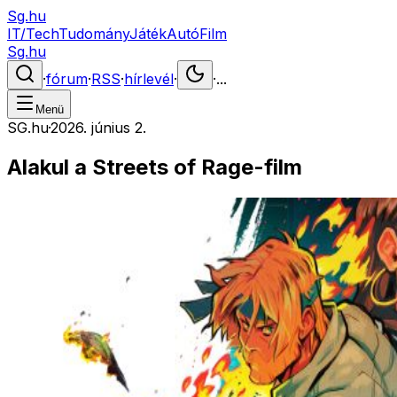
Sg.hu
IT/Tech
Tudomány
Játék
Autó
Film
Sg.hu
·
fórum
·
RSS
·
hírlevél
·
·
...
Menü
SG.hu
·
2026. június 2.
Alakul a Streets of Rage-film