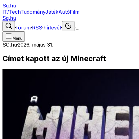
Sg.hu
IT/Tech
Tudomány
Játék
Autó
Film
Sg.hu
·
fórum
·
RSS
·
hírlevél
·
·
...
Menü
SG.hu
·
2026. május 31.
Címet kapott az új Minecraft