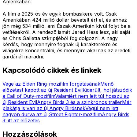
Amerikában.
A film a 2025-ös év egyik bombasikere volt. Csak
Amerikában 424 millió dollár bevételt ért el, és ehhez
jön még 534 millió, ami Észak-Amerikán kívül folyt be a
vetítésekről. A rendező ismét Jared Hess lesz, aki saját
és Chris Galletta szkriptjéből fog dolgozni. A nagy
kérdés, hogy mennyire fognak új karakterekre és
világokra koncentrálni, és mennyire akarnak az eredeti
gárdánál maradni.
Kapcsolódó cikkek és linkek
Vége az Elden Ring-mozifilm forgatásának
Menő
előzetest kapott az új Resident Evil
Kiderült, hol játszódik
a Call of Duty-mozifilm
Valamiért nem lett túl hosszú az
új Resident Evil
Angry Birds 3 és a szinkronos trailer
Már
plakátja is van az új Angry Birdsnek
Végül nem lett
nagyon durva az új Street Fighter-mozifilm
Angry Birds
3: itt az előzetes
Hozzászólások