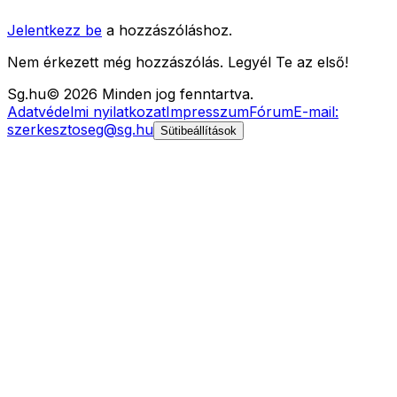
Jelentkezz be
a hozzászóláshoz.
Nem érkezett még hozzászólás. Legyél Te az első!
Sg
.hu
©
2026
Minden jog fenntartva.
Adatvédelmi nyilatkozat
Impresszum
Fórum
E-mail:
szerkesztoseg@sg.hu
Sütibeállítások