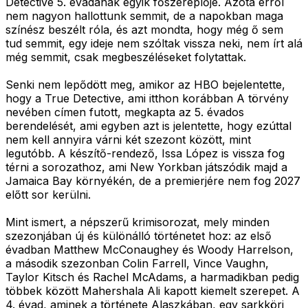
Detective 5. évadának egyik főszereplője. Azóta erről
nem nagyon hallottunk semmit, de a napokban maga
színész beszélt róla, és azt mondta, hogy még ő sem
tud semmit, egy ideje nem szóltak vissza neki, nem írt alá
még semmit, csak megbeszéléseket folytattak.
Senki nem lepődött meg, amikor az HBO bejelentette,
hogy a True Detective, ami itthon korábban A törvény
nevében címen futott, megkapta az 5. évados
berendelését, ami egyben azt is jelentette, hogy ezúttal
nem kell annyira várni két szezont között, mint
legutóbb. A készítő-rendező, Issa López is vissza fog
térni a sorozathoz, ami New Yorkban játszódik majd a
Jamaica Bay környékén, de a premierjére nem fog 2027
előtt sor kerülni.
Mint ismert, a népszerű krimisorozat, mely minden
szezonjában új és különálló történetet hoz: az első
évadban Matthew McConaughey és Woody Harrelson,
a második szezonban Colin Farrell, Vince Vaughn,
Taylor Kitsch és Rachel McAdams, a harmadikban pedig
többek között Mahershala Ali kapott kiemelt szerepet. A
4. évad, aminek a története Alaszkában, egy sarkköri