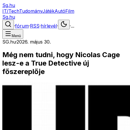
Sg.hu
IT/Tech
Tudomány
Játék
Autó
Film
Sg.hu
·
fórum
·
RSS
·
hírlevél
·
·
...
Menü
SG.hu
·
2026. május 30.
Még nem tudni, hogy Nicolas Cage
lesz-e a True Detective új
főszereplője