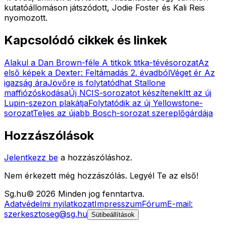
kutatóállomáson játszódott, Jodie Foster és Kali Reis
nyomozott.
Kapcsolódó cikkek és linkek
Alakul a Dan Brown-féle A titkok titka-tévésorozat
Az
első képek a Dexter: Feltámadás 2. évadból
Véget ér Az
igazság ára
Jövőre is folytatódhat Stallone
maffiózóskodása
Új NCIS-sorozatot készítenek
Itt az új
Lupin-szezon plakátja
Folytatódik az új Yellowstone-
sorozat
Teljes az újabb Bosch-sorozat szereplőgárdája
Hozzászólások
Jelentkezz be
a hozzászóláshoz.
Nem érkezett még hozzászólás. Legyél Te az első!
Sg
.hu
©
2026
Minden jog fenntartva.
Adatvédelmi nyilatkozat
Impresszum
Fórum
E-mail:
szerkesztoseg@sg.hu
Sütibeállítások