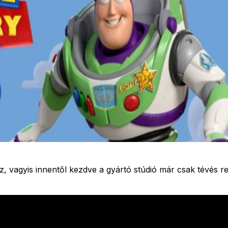
z, vagyis innentől kezdve a gyártó stúdió már csak tévés r