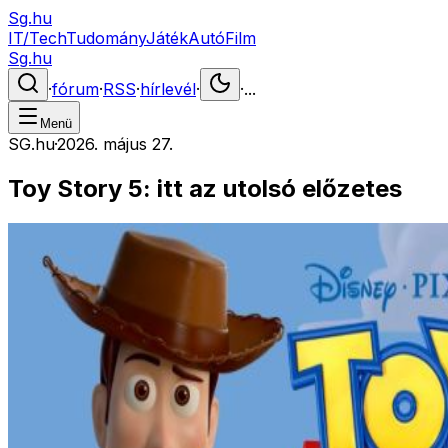
Sg.hu
IT/Tech
Tudomány
Játék
Autó
Film
Sg.hu
·
fórum
·
RSS
·
hírlevél
·
·
...
Menü
SG.hu
·
2026. május 27.
Toy Story 5: itt az utolsó előzetes