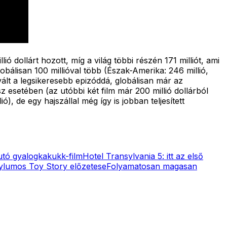
 dollárt hozott, míg a világ többi részén 171 milliót, ami
bálisan 100 millióval több (Észak-Amerika: 246 millió,
ált a legsikeresebb epizóddá, globálisan már az
sz esetében (az utóbbi két film már 200 millió dollárból
, de egy hajszállal még így is jobban teljesített
futó gyalogkakukk-film
Hotel Transylvania 5: itt az első
sylumos Toy Story előzetese
Folyamatosan magasan