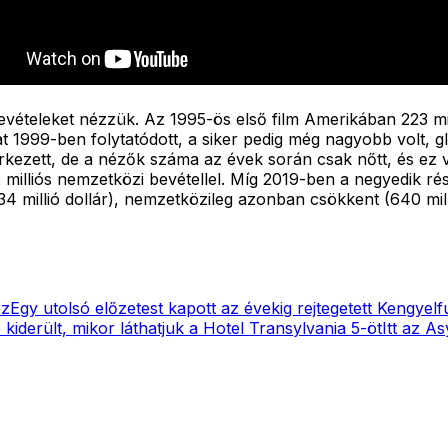
ételeket nézzük. Az 1995-ös első film Amerikában 223 millió
1999-ben folytatódott, a siker pedig még nagyobb volt, glo
rkezett, de a nézők száma az évek során csak nőtt, és ez v
52 milliós nemzetközi bevétellel. Míg 2019-ben a negyedik ré
millió dollár), nemzetközileg azonban csökkent (640 millió)
ez
Egy utolsó előzetest kapott az évekig rejtegetett Kengyel
 kiderült, mikor láthatjuk a Hotel Transylvania 5-öt
Itt az A