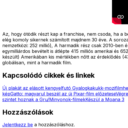
Az, hogy ötödik részt kap a franchise, nem csoda, ha a bev
elég komoly sikernek számított majdnem 30 éve. A sorozat 
nemzetközi: 252 millió), A harmadik rész csak 2010-ben é
egymilliárdos bevételt is átlépte 415 milliós amerikai és 6
készült) Amerikában kis mértékben nőtt az érdeklődés (434 
globálisan, mint a harmadik film.
Kapcsolódó cikkek és linkek
Új plakát az elásott kengyelfutó Gyalogkakukk-mozifilmh
kép
Gatto: magyarul beszél az új Pixar-film előzetese
Végre
szintet hoznak a Gru/Minyonok-filmek
Készül a Moana 3
Hozzászólások
Jelentkezz be
a hozzászóláshoz.