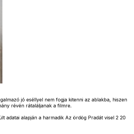
almazó jó eséllyel nem fogja kitenni az ablakba, hiszen
ny révén rátaláljanak a filmre.
lt adatai alapján a harmadik Az ördög Pradát visel 2 20