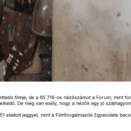
ttebb filmje, de a 65 716-os nézőszámot a Forum, mint forg
lkedő. De még van esély, hogy a nézők egy jó szájhagyomá
51 eladott jeggyel, mint a Filmforgalmazók Egyesülete becsü