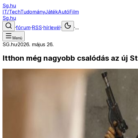
Sg.hu
IT/Tech
Tudomány
Játék
Autó
Film
Sg.hu
·
fórum
·
RSS
·
hírlevél
·
·
...
Menü
SG.hu
·
2026. május 26.
Itthon még nagyobb csalódás az új St