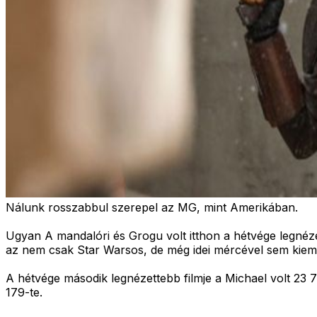
Nálunk rosszabbul szerepel az MG, mint Amerikában.
Ugyan A mandalóri és Grogu volt itthon a hétvége legnéze
az nem csak Star Warsos, de még idei mércével sem kieme
A hétvége második legnézettebb filmje a Michael volt 23 7
179-te.