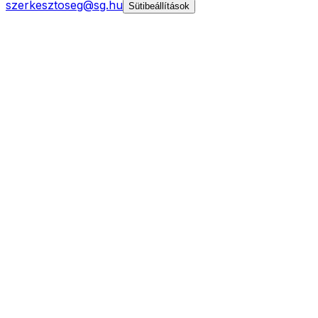
szerkesztoseg@sg.hu
Sütibeállítások