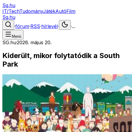
Sg.hu
IT/Tech
Tudomány
Játék
Autó
Film
Sg.hu
·
fórum
·
RSS
·
hírlevél
·
·
...
Menü
SG.hu
·
2026. május 20.
Kiderült, mikor folytatódik a South
Park