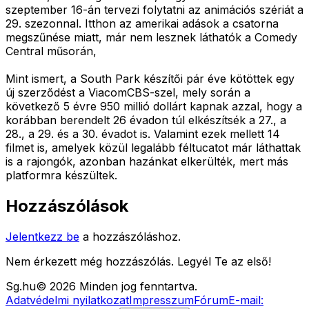
szeptember 16-án tervezi folytatni az animációs szériát a
29. szezonnal. Itthon az amerikai adások a csatorna
megszűnése miatt, már nem lesznek láthatók a Comedy
Central műsorán,
Mint ismert, a South Park készítői pár éve kötöttek egy
új szerződést a ViacomCBS-szel, mely során a
következő 5 évre 950 millió dollárt kapnak azzal, hogy a
korábban berendelt 26 évadon túl elkészítsék a 27., a
28., a 29. és a 30. évadot is. Valamint ezek mellett 14
filmet is, amelyek közül legalább féltucatot már láthattak
is a rajongók, azonban hazánkat elkerülték, mert más
platformra készültek.
Hozzászólások
Jelentkezz be
a hozzászóláshoz.
Nem érkezett még hozzászólás. Legyél Te az első!
Sg
.hu
©
2026
Minden jog fenntartva.
Adatvédelmi nyilatkozat
Impresszum
Fórum
E-mail: