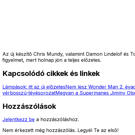
Az új készítő Chris Mundy, valamint Damon Lindelof és Tom
figyelmet, mert holnap jön a teljes előzetes.
Kapcsolódó cikkek és linkek
Lámpások: itt az új előzetes
Nem lesz Wonder Man 2. éva
vérbosszú-tévésorozat
Megvan a Supermanes Jimmy Olse
Hozzászólások
Jelentkezz be
a hozzászóláshoz.
Nem érkezett még hozzászólás. Legyél Te az első!