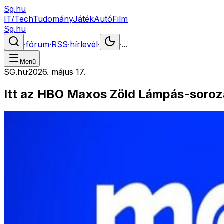
Sg.hu
IT/Tech
Tudomány
Játék
Autó
Film
Sg.hu
·
fórum
·
RSS
·
hírlevél
·
·
...
Menü
SG.hu
·
2026. május 17.
Itt az HBO Maxos Zöld Lámpás-soroz