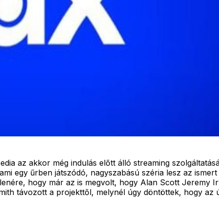
a az akkor még indulás előtt álló streaming szolgáltatásá
mi egy űrben játszódó, nagyszabású széria lesz az ismert 
ére, hogy már az is megvolt, hogy Alan Scott Jeremy Irvi
th távozott a projekttől, melynél úgy döntöttek, hogy az