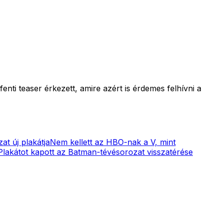
nti teaser érkezett, amire azért is érdemes felhívni a
at új plakátja
Nem kellett az HBO-nak a V, mint
Plakátot kapott az Batman-tévésorozat visszatérése