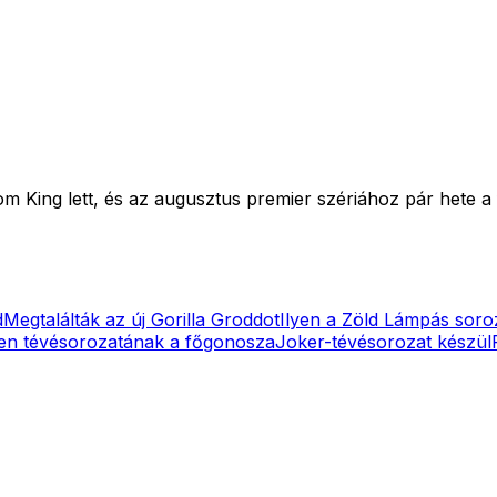
 King lett, és az augusztus premier szériához pár hete a fe
d
Megtalálták az új Gorilla Groddot
Ilyen a Zöld Lámpás soroz
n tévésorozatának a főgonosza
Joker-tévésorozat készül