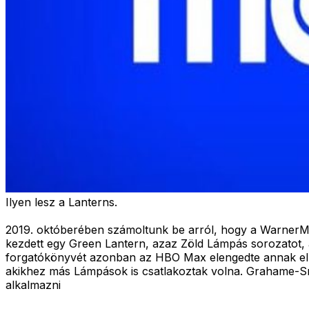
Ilyen lesz a Lanterns.
2019. októberében számoltunk be arról, hogy a WarnerMedi
kezdett egy Green Lantern, azaz Zöld Lámpás sorozatot, a
forgatókönyvét azonban az HBO Max elengedte annak ellen
akikhez más Lámpások is csatlakoztak volna. Grahame-Smi
alkalmazni