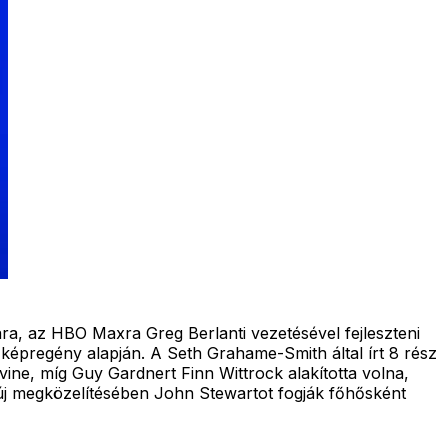
ra, az HBO Maxra Greg Berlanti vezetésével fejleszteni
képregény alapján. A Seth Grahame-Smith által írt 8 rész
ne, míg Guy Gardnert Finn Wittrock alakította volna,
 új megközelítésében John Stewartot fogják főhősként