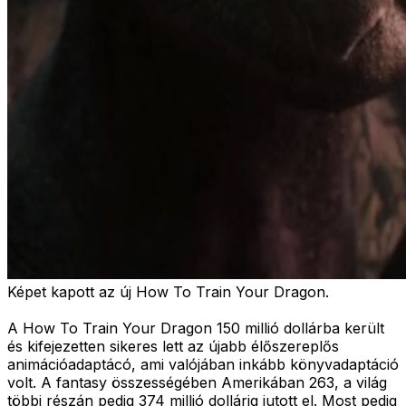
Képet kapott az új How To Train Your Dragon.
A How To Train Your Dragon 150 millió dollárba került
és kifejezetten sikeres lett az újabb élőszereplős
animációadaptácó, ami valójában inkább könyvadaptáció
volt. A fantasy összességében Amerikában 263, a világ
többi részán pedig 374 millió dollárig jutott el. Most pedig