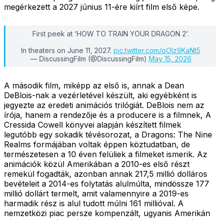
megérkezett a 2027 június 11-ére kiírt film első képe.
First peek at ‘HOW TO TRAIN YOUR DRAGON 2’.
In theaters on June 11, 2027.
pic.twitter.com/oOIz9KaNt5
— DiscussingFilm (@DiscussingFilm)
May 15, 2026
A második film, miképp az első is, annak a Dean
DeBlois-nak a vezérletével készült, aki egyébként is
jegyezte az eredeti animációs trilógiát. DeBlois nem az
írója, hanem a rendezője és a producere is a filmnek, A
Cressida Cowell könyvei alapján készített filmek
legutóbb egy sokadik tévésorozat, a Dragons: The Nine
Realms formájában voltak éppen köztudatban, de
természetesen a 10 éven felüliek a filmeket ismerik. Az
animációk közül Amerikában a 2010-es első részt
remekül fogadták, azonban annak 217,5 millió dolláros
bevételeit a 2014-es folytatás alulmúlta, mindössze 177
millió dollárt termelt, amit valamennyire a 2019-es
harmadik rész is alul tudott múlni 161 millióval. A
nemzetközi piac persze kompenzált, ugyanis Amerikán