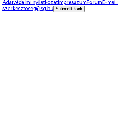
Adatvédelmi nyilatkozat
Impresszum
Fórum
E-mail:
szerkesztoseg@sg.hu
Sütibeállítások