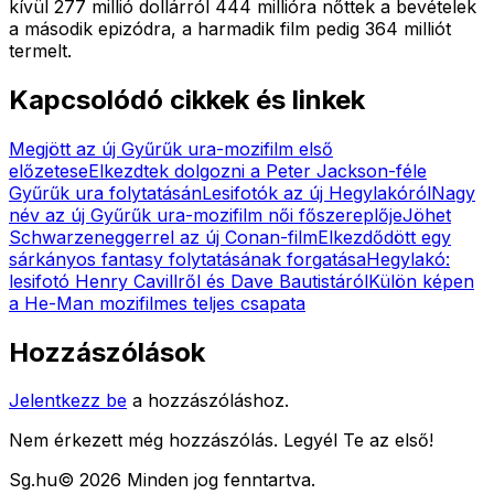
kívül 277 millió dollárról 444 millióra nőttek a bevételek
a második epizódra, a harmadik film pedig 364 milliót
termelt.
Kapcsolódó cikkek és linkek
Megjött az új Gyűrűk ura-mozifilm első
előzetese
Elkezdtek dolgozni a Peter Jackson-féle
Gyűrűk ura folytatásán
Lesifotók az új Hegylakóról
Nagy
név az új Gyűrűk ura-mozifilm női főszereplője
Jöhet
Schwarzeneggerrel az új Conan-film
Elkezdődött egy
sárkányos fantasy folytatásának forgatása
Hegylakó:
lesifotó Henry Cavillről és Dave Bautistáról
Külön képen
a He-Man mozifilmes teljes csapata
Hozzászólások
Jelentkezz be
a hozzászóláshoz.
Nem érkezett még hozzászólás. Legyél Te az első!
Sg
.hu
©
2026
Minden jog fenntartva.