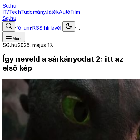
Sg.hu
IT/Tech
Tudomány
Játék
Autó
Film
Sg.hu
·
fórum
·
RSS
·
hírlevél
·
·
...
Menü
SG.hu
·
2026. május 17.
Így neveld a sárkányodat 2: itt az
első kép