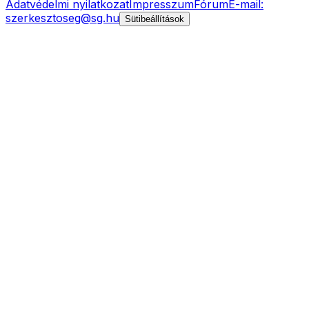
Adatvédelmi nyilatkozat
Impresszum
Fórum
E-mail:
szerkesztoseg@sg.hu
Sütibeállítások