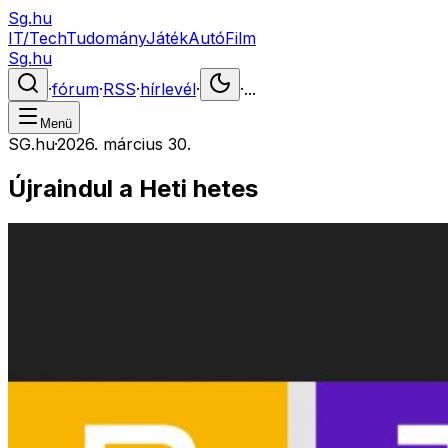
Sg.hu
IT/Tech
Tudomány
Játék
Autó
Film
Sg.hu
·
fórum
·
RSS
·
hírlevél
·
·
...
Menü
SG.hu
·
2026. március 30.
Újraindul a Heti hetes