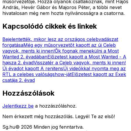
műsorvezetője. Hozzá olyanok csatlakoznak, mint Hajós
András, Hevér Gábor és Majoros Péter, a többi nevet
hivatalosan még nem hozta nyilvánosságra a csatorna.
Kapcsolódó cikkek és linkek
Bejelentették, mikor lesz az országos celebvadászat
forgatása
Még egy műsorvezetőt kapott az új Celeb
vagyok, ments ki innen!
Ők fognak menekülni a Most
Wanted 2. évadában
Előzetest kapott a Most Wanted - A
hajsza 2. évad
Visszatér a Celeb vagyok, ments ki innen!
Új évadot kapott A renitens
Új videókkal nyomta meg az
RTL a celebes valóságshow-ját
Előzetest kapott az Exek
csatája 2. évad
Hozzászólások
Jelentkezz be
a hozzászóláshoz.
Nem érkezett még hozzászólás. Legyél Te az első!
Sg
.hu
©
2026
Minden jog fenntartva.