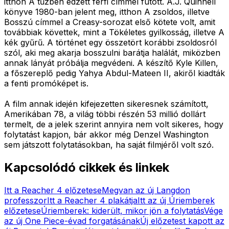
itthon A tűzben edzett férfi címmel futott. A.J. Quinnell
könyve 1980-ban jelent meg, itthon A zsoldos, illetve
Bosszú címmel a Creasy-sorozat első kötete volt, amit
továbbiak követtek, mint a Tökéletes gyilkosság, illetve A
kék gyűrű. A történet egy összetört korábbi zsoldosról
szól, aki meg akarja bosszulni barátja halálát, miközben
annak lányát próbálja megvédeni. A készítő Kyle Killen,
a főszereplő pedig Yahya Abdul-Mateen II, akiről kiadták
a fenti promóképet is.
A film annak idején kifejezetten sikeresnek számított,
Amerikában 78, a világ többi részén 53 millió dollárt
termelt, de a jelek szerint annyira nem volt sikeres, hogy
folytatást kapjon, bár akkor még Denzel Washington
sem játszott folytatásokban, ha saját filmjéről volt szó.
Kapcsolódó cikkek és linkek
Itt a Reacher 4 előzetese
Megvan az új Langdon
professzor
Itt a Reacher 4 plakátja
Itt az új Úriemberek
előzetese
Úriemberek: kiderült, mikor jön a folytatás
Vége
az új One Piece-évad forgatásának
Új előzetest kapott az