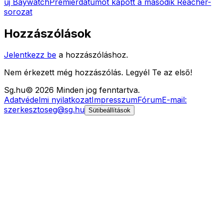
új Baywatch
Premierdátumot kapott a második Reacher-
sorozat
Hozzászólások
Jelentkezz be
a hozzászóláshoz.
Nem érkezett még hozzászólás. Legyél Te az első!
Sg
.hu
©
2026
Minden jog fenntartva.
Adatvédelmi nyilatkozat
Impresszum
Fórum
E-mail:
szerkesztoseg@sg.hu
Sütibeállítások