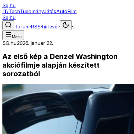
Sg.hu
IT/Tech
Tudomány
Játék
Autó
Film
Sg.hu
·
fórum
·
RSS
·
hírlevél
·
·
...
Menü
SG.hu
·
2026. január 22.
Az első kép a Denzel Washington
akciófilmje alapján készített
sorozatból