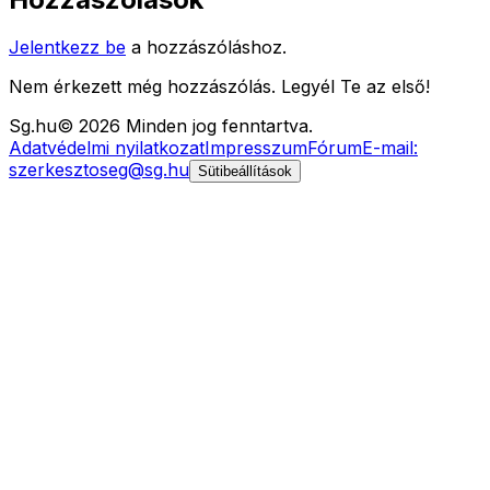
Jelentkezz be
a hozzászóláshoz.
Nem érkezett még hozzászólás. Legyél Te az első!
Sg
.hu
©
2026
Minden jog fenntartva.
Adatvédelmi nyilatkozat
Impresszum
Fórum
E-mail:
szerkesztoseg@sg.hu
Sütibeállítások