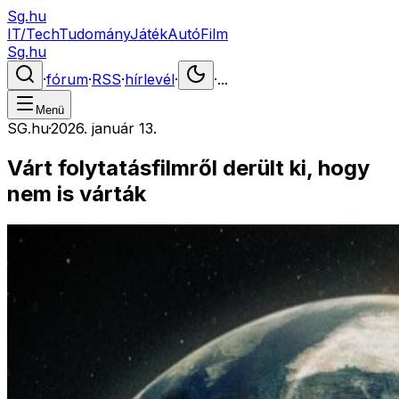
Sg.hu
IT/Tech
Tudomány
Játék
Autó
Film
Sg.hu
·
fórum
·
RSS
·
hírlevél
·
·
...
Menü
SG.hu
·
2026. január 13.
Várt folytatásfilmről derült ki, hogy
nem is várták