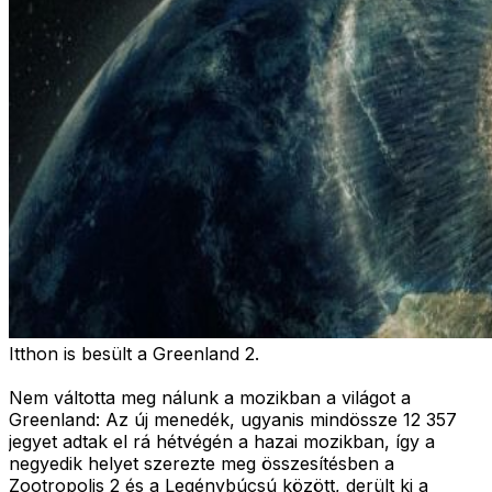
Itthon is besült a Greenland 2.
Nem váltotta meg nálunk a mozikban a világot a
Greenland: Az új menedék, ugyanis mindössze 12 357
jegyet adtak el rá hétvégén a hazai mozikban, így a
negyedik helyet szerezte meg összesítésben a
Zootropolis 2 és a Legénybúcsú között, derült ki a