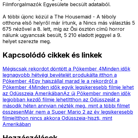
Filmforgalmazók Egyesülete becsült adataiból.
A többi újonc közül a The Housemaid - A téboly
otthona első helyről már írtunk, a Nincs más választás 5
675 nézővel a 8. lett, míg az Ősi ösztön című horror
nálunk ugyancsak besült, 5 210 eladott jeggyel a 9.
helyet szerezte meg.
Kapcsolódó cikkek és linkek
Mégiscsak rekordot döntött a Pókember 4
Minden idők
legnagyobb hétvégi bevételét produkálta itthon a
Pókember 4
Egy hajszállal marad le a rekordról a
Pókember 4
Minden idők egyik legsikeresebb filmje lehet
az Odüsszeia Amerikában
Az új Pókember minden idők
legjobban kezdő filmje lehet
Itthon az Odüsszeiát a
második héten annyian nézték meg, mint a többi filmet
összesen
Már nem a Super Mario 2 az év legsikeresebb
filmje
Itthon nincs akkora Odüsszeia-hiszti, mint
Amerikában
Hozzászólások