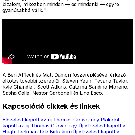
bizalom, miközben minden — és mindenki — egyre
gyanúsabbá válik.
"
A Ben Affleck és Matt Damon főszereplésével érkező
alkotás további szereplői: Steven Yeun, Teyana Taylor,
Kyle Chandler, Scott Adkins, Catalina Sandino Moreno,
Sasha Calle, Nestor Carbonell és Lina Esco.
Kapcsolódó cikkek és linkek
Előzetest kapott az új Thomas Crown-ügy
Plakátot
kapott az új Thomas Crown-ügy
Új előzetest kapott a
Hugh Jackman-féle Birkakrimi
Új előzetest kapott a