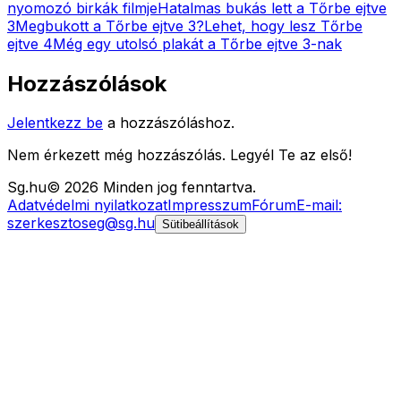
nyomozó birkák filmje
Hatalmas bukás lett a Tőrbe ejtve
3
Megbukott a Tőrbe ejtve 3?
Lehet, hogy lesz Tőrbe
ejtve 4
Még egy utolsó plakát a Tőrbe ejtve 3-nak
Hozzászólások
Jelentkezz be
a hozzászóláshoz.
Nem érkezett még hozzászólás. Legyél Te az első!
Sg
.hu
©
2026
Minden jog fenntartva.
Adatvédelmi nyilatkozat
Impresszum
Fórum
E-mail:
szerkesztoseg@sg.hu
Sütibeállítások