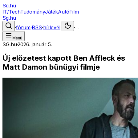
Sg.hu
IT/Tech
Tudomány
Játék
Autó
Film
Sg.hu
·
fórum
·
RSS
·
hírlevél
·
·
...
Menü
SG.hu
·
2026. január 5.
Új előzetest kapott Ben Affleck és
Matt Damon bűnügyi filmje