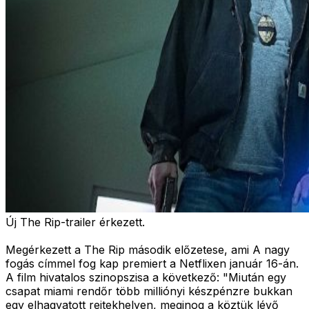
Új The Rip-trailer érkezett.
Megérkezett a The Rip második előzetese, ami A nagy
fogás címmel fog kap premiert a Netflixen január 16-án.
A film hivatalos szinopszisa a következő: "
Miután egy
csapat miami rendőr több milliónyi készpénzre bukkan
egy elhagyatott rejtekhelyen, meginog a köztük lévő