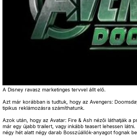
A Disney ravasz marketinges tervvel állt elő.
Azt már korábban is tudtuk, hogy az Avengers: Doomsday e
tipikus reklámozásra számíthatunk.
Azok után, hogy az Avatar: Fire & Ash nézői láthatják a p
már egy újabb trailert, vagy inkább teasert lehessen látn
négy hét alatt négy darab Bosszúállók-anyagot fognak bem