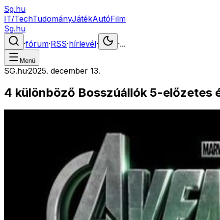
Sg.hu
IT/Tech
Tudomány
Játék
Autó
Film
Sg.hu
·
fórum
·
RSS
·
hírlevél
·
·
...
Menü
SG.hu
·
2025. december 13.
4 különböző Bosszúállók 5-előzetes é