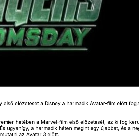
lső előzetesét a Disney a harmadik Avatar-film előtt fogj
remier hetében a Marvel-film első előzetesét, az ki fog ker
i. És ugyanígy, a harmadik héten megint egy újabbat, és a n
utatni az Avatar 3 előtt.