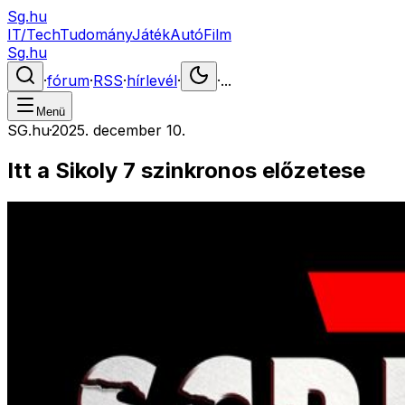
Sg.hu
IT/Tech
Tudomány
Játék
Autó
Film
Sg.hu
·
fórum
·
RSS
·
hírlevél
·
·
...
Menü
SG.hu
·
2025. december 10.
Itt a Sikoly 7 szinkronos előzetese