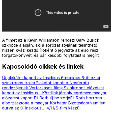
A filmet az a Kevin Williamson rendezi Gary Busick
szkriptje alapján, aki a sorozat atyjának tekinthető,
hiszen kvázi kezdő íróként ő jegyezte az első rész
forgatókönyvét, és pár későbbi folytatást is megírt.
Kapcsolódó cikkek és linkek
Új plakátot kapott az Insidious 6
Insidious 6: itt az új
szinkronos trailer
Plakátot kapott a Nosferatu
rendezőjének Vérfarkasos filmje
Szinkronos előzetest
kapott az Insidious - Köztünk járnak
Jégrémes: magyar
előzetest kapott Eli Roth új horrorja
Eli Roth horrorja
elborzasztotta a magyar Korhatár Bizottságot
Nem lett
durva az új Insidious
Új V/H/S-film készül