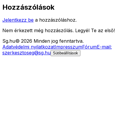
Hozzászólások
Jelentkezz be
a hozzászóláshoz.
Nem érkezett még hozzászólás. Legyél Te az első!
Sg
.hu
©
2026
Minden jog fenntartva.
Adatvédelmi nyilatkozat
Impresszum
Fórum
E-mail:
szerkesztoseg@sg.hu
Sütibeállítások