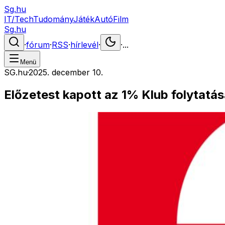
Sg.hu
IT/Tech
Tudomány
Játék
Autó
Film
Sg.hu
·
fórum
·
RSS
·
hírlevél
·
·
...
Menü
SG.hu
·
2025. december 10.
Előzetest kapott az 1% Klub folytatá