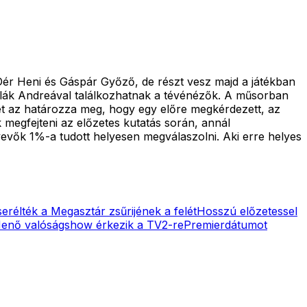
 Dér Heni és Gáspár Győző, de részt vesz majd a játékban
ulák Andreával találkozhatnak a tévénézők. A műsorban
jét az határozza meg, hogy egy előre megkérdezett, az
 megfejteni az előzetes kutatás során, annál
evők 1%-a tudott helyesen megválaszolni. Aki erre helyes
erélték a Megasztár zsűrijének a felét
Hosszú előzetessel
enő valóságshow érkezik a TV2-re
Premierdátumot