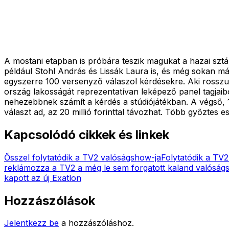
A mostani etapban is próbára teszik magukat a hazai sztár
például Stohl András és Lissák Laura is, és még sokan m
egyszerre 100 versenyző válaszol kérdésekre. Aki rosszu
ország lakosságát reprezentatívan leképező panel tagjaib
nehezebbnek számít a kérdés a stúdiójátékban. A végső, 
választ ad, az 20 millió forinttal távozhat. Több győztes
Kapcsolódó cikkek és linkek
Ősszel folytatódik a TV2 valóságshow-ja
Folytatódik a TV2
reklámozza a TV2 a még le sem forgatott kaland valóság
kapott az új Exatlon
Hozzászólások
Jelentkezz be
a hozzászóláshoz.