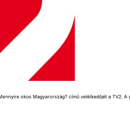
ennyire okos Magyarország? című vetélkedőjét a TV2. A győ