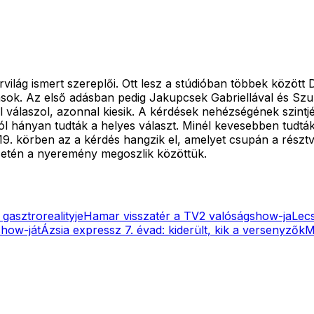
világ ismert szereplői. Ott lesz a stúdióban többek között
ások. Az első adásban pedig Jakupcsek Gabriellával és Sz
l válaszol, azonnal kiesik. A kérdések nehézségének szint
ól hányan tudták a helyes választ. Minél kevesebben tudták
19. körben az a kérdés hangzik el, amelyet csupán a résztv
 esetén a nyeremény megoszlik közöttük.
 gasztrorealityje
Hamar visszatér a TV2 valóságshow-ja
Lecs
show-ját
Ázsia expressz 7. évad: kiderült, kik a versenyzők
M