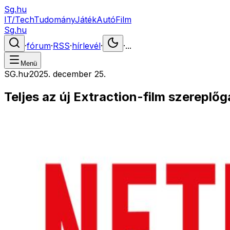
Sg.hu
IT/Tech
Tudomány
Játék
Autó
Film
Sg.hu
·
fórum
·
RSS
·
hírlevél
·
·
...
Menü
SG.hu
·
2025. december 25.
Teljes az új Extraction-film szereplőg