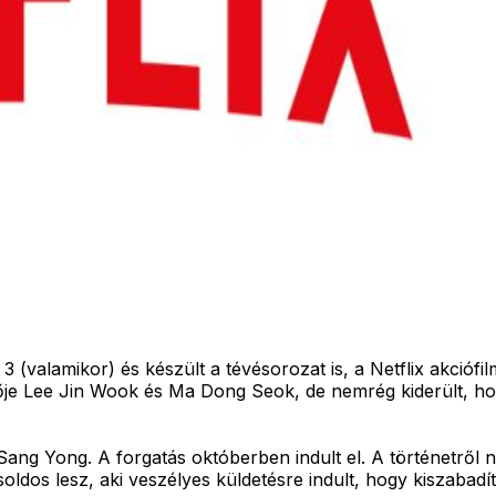
3 (valamikor) és készült a tévésorozat is, a Netflix akcióf
plője Lee Jin Wook és Ma Dong Seok, de nemrég kiderült, h
ng Yong. A forgatás októberben indult el. A történetről ne
oldos lesz, aki veszélyes küldetésre indult, hogy kiszabadíts