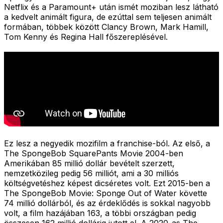
Netflix és a Paramount+ után ismét moziban lesz látható
a kedvelt animált figura, de ezúttal sem teljesen animált
formában, többek között Clancy Brown, Mark Hamill,
Tom Kenny és Regina Hall főszereplésével.
Ez lesz a negyedik mozifilm a franchise-ból. Az első, a
The SpongeBob SquarePants Movie 2004-ben
Amerikában 85 millió dollár bevételt szerzett,
nemzetközileg pedig 56 milliót, ami a 30 milliós
költségvetéshez képest dicséretes volt. Ezt 2015-ben a
The SpongeBob Movie: Sponge Out of Water követte
74 millió dollárból, és az érdeklődés is sokkal nagyobb
volt, a film hazájában 163, a többi országban pedig
összesen 162 millió dollárig jutott el. A 2020-as The