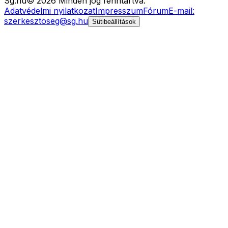
Sg
.hu
©
2026
Minden jog fenntartva.
Adatvédelmi nyilatkozat
Impresszum
Fórum
E-mail:
szerkesztoseg@sg.hu
Sütibeállítások