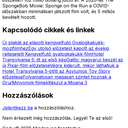
SpongeBob Movie: Sponge on the Run a COVID-
időszakban minimálisan játszott film volt, és 5 milliós
bevételt hozott.
Kapcsolódó cikkek és linkek
Új plakát az elásott kengyelfutó Gyalogkakukk-
mozifilmhez
Egy utolsó előzetest kapott az évekig
rejtegetett Kengyelfutó gyalogkakukk-film
Hotel
Transylvania 5: itt az első kép
Gatto: magyarul beszél az
új Pixar-film előzetese
Végre kiderült, mikor láthatjuk a
Hotel Transylvania 5-öt
Itt az Asylumos Toy Story
előzetese
Folyamatosan magasan szintet hoznak a
Gru/Minyonok-filmek
Készül a Moana 3
Hozzászólások
Jelentkezz be
a hozzászóláshoz.
Nem érkezett még hozzászólás. Legyél Te az első!