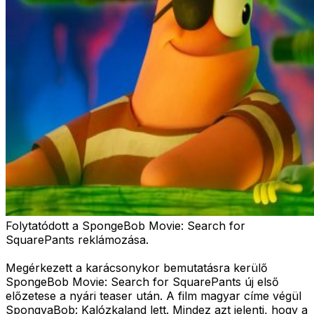
Folytatódott a SpongeBob Movie: Search for
SquarePants reklámozása.
Megérkezett a karácsonykor bemutatásra kerülő
SpongeBob Movie: Search for SquarePants új első
előzetese a nyári teaser után. A film magyar címe végül
SpongyaBob: Kalózkaland lett. Mindez azt jelenti, hogy a