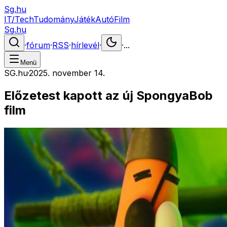
Sg.hu
IT/Tech
Tudomány
Játék
Autó
Film
Sg.hu
·
fórum
·
RSS
·
hírlevél
·
·
...
Menü
SG.hu
·
2025. november 14.
Előzetest kapott az új SpongyaBob
film