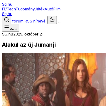
Sg.hu
IT/Tech
Tudomány
Játék
Autó
Film
Sg.hu
·
fórum
·
RSS
·
hírlevél
·
·
...
Menü
SG.hu
·
2025. október 21.
Alakul az új Jumanji