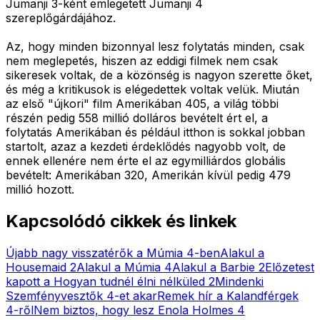
Jumanji 3-ként emlegetett Jumanji 4
szereplőgárdájához.
Az, hogy minden bizonnyal lesz folytatás minden, csak
nem meglepetés, hiszen az eddigi filmek nem csak
sikeresek voltak, de a közönség is nagyon szerette őket,
és még a kritikusok is elégedettek voltak velük. Miután
az első "újkori" film Amerikában 405, a világ többi
részén pedig 558 millió dolláros bevételt ért el, a
folytatás Amerikában és például itthon is sokkal jobban
startolt, azaz a kezdeti érdeklődés nagyobb volt, de
ennek ellenére nem érte el az egymilliárdos globális
bevételt: Amerikában 320, Amerikán kívül pedig 479
millió hozott.
Kapcsolódó cikkek és linkek
Újabb nagy visszatérők a Múmia 4-ben
Alakul a
Housemaid 2
Alakul a Múmia 4
Alakul a Barbie 2
Előzetest
kapott a Hogyan tudnél élni nélküled 2
Mindenki
Szemfényvesztők 4-et akar
Remek hír a Kalandférgek
4-ről
Nem biztos, hogy lesz Enola Holmes 4