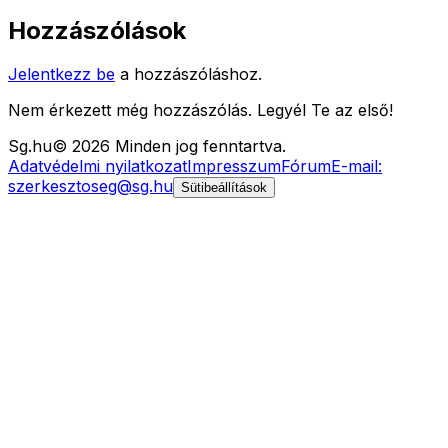
Hozzászólások
Jelentkezz be
a hozzászóláshoz.
Nem érkezett még hozzászólás. Legyél Te az első!
Sg
.hu
©
2026
Minden jog fenntartva.
Adatvédelmi nyilatkozat
Impresszum
Fórum
E-mail:
szerkesztoseg@sg.hu
Sütibeállítások